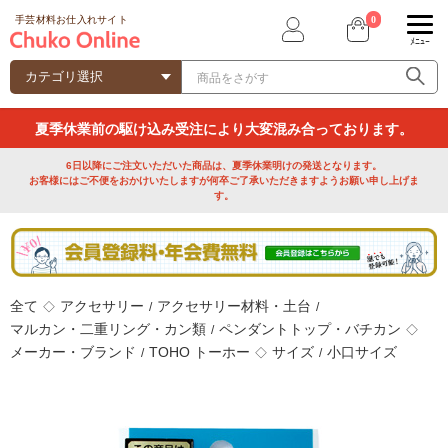
0
手芸材料お仕入れサイト
ﾒﾆｭｰ
夏季休業前の駆け込み受注により大変混み合っております。
6日以降にご注文いただいた商品は、夏季休業明けの発送となります。
お客様にはご不便をおかけいたしますが何卒ご了承いただきますようお願い申し上げま
す。
全て
アクセサリー
アクセサリー材料・土台
◇
/
/
マルカン・二重リング・カン類
ペンダントトップ・バチカン
/
◇
メーカー・ブランド
TOHO トーホー
サイズ
小口サイズ
/
◇
/