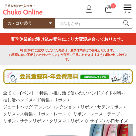
0
手芸材料お仕入れサイト
ﾒﾆｭｰ
夏季休業前の駆け込み受注により大変混み合っております。
6日以降にご注文いただいた商品は、夏季休業明けの発送となります。
お客様にはご不便をおかけいたしますが何卒ご了承いただきますようお願い申し上げま
す。
全て
イベント・特集
-推し活で使いたいハンドメイド材料-
◇
/
/
推し活ハンドメイド特集
リボン
/
/
ジュートバッグ アレンジコレクション
リボン
サテンリボン
/
/
/
クリスマス特集
リボン・レース
リボン・レース・テープ
/
◇
/
リボン
サテンリボン
クリスマスリボン
サイズ
小口サイズ
/
/
◇
/