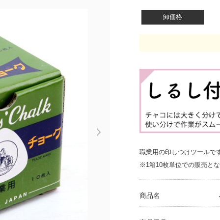
卸価格
Next
職業用の印しつけツールで
※1箱10枚単位での販売と
商品名