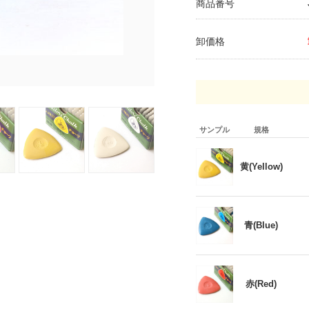
商品番号
卸価格
サンプル
規格
黄(Yellow)
青(Blue)
赤(Red)