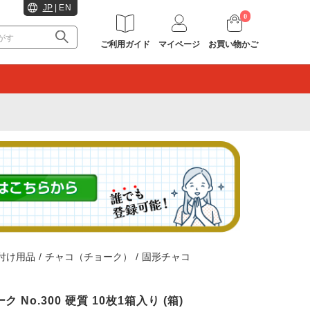
JP
|
EN
0
ご利用ガイド
マイページ
お買い物かご
。
付け用品
/
チャコ（チョーク）
/
固形チャコ
ク No.300 硬質 10枚1箱入り (箱)