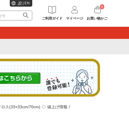
JP
|
EN
0
ご利用ガイド
マイページ
お買い物かご
。
ス(33×33cm/70cm)
◇
値上げ情報
/