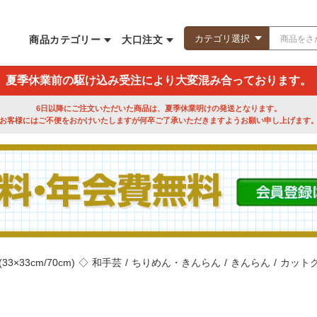
商品カテゴリー
大口注文
夏季休業前の駆け込み受注により大変混み合っております。
6日以降にご注文いただいた商品は、夏季休業明けの発送となります。
お客様にはご不便をおかけいたしますが何卒ご了承いただきますようお願い申し上げます
3×33cm/70cm)
◇
和手芸
/
ちりめん・きんらん
/
きんらん
/
カットクロ