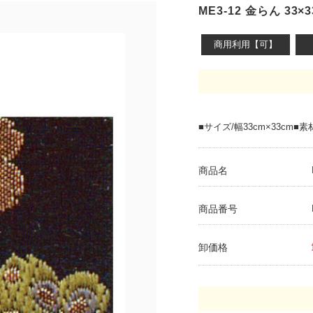
ME3-12 金らん 33×3
商用利用【可】
■サイズ/幅33cm×33cm■素
商品名
商品番号
卸価格