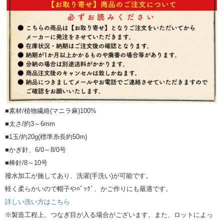
■素材/植物繊維(マニラ麻)100%
■太さ/約3～6mm
■1玉/約20g(標準糸長約50m)
■かぎ針、6/0～8/0号
■棒針/8～10号
撥水加工が施してあり、洗濯(手洗い)が可能です。
軽く柔らかいので帽子やﾊﾞｯｸﾞ、かご作りにも最適です。
詳しい洗い方はこちら
※製造工程上、つなぎ目が入る場合がございます。また、ロットによっ