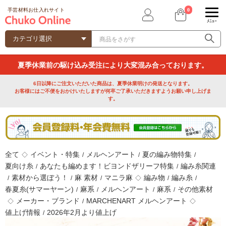
0
手芸材料お仕入れサイト
ﾒﾆｭｰ
夏季休業前の駆け込み受注により大変混み合っております。
6日以降にご注文いただいた商品は、夏季休業明けの発送となります。
お客様にはご不便をおかけいたしますが何卒ご了承いただきますようお願い申し上げま
す。
全て
イベント・特集
メルヘンアート
夏の編み物特集
◇
/
/
/
夏向け糸
あなたも編めます！ビヨンドザリーフ特集
編み糸関連
/
/
素材から選ぼう！
麻 素材
マニラ麻
編み物
編み糸
/
/
/
◇
/
/
春夏糸(サマーヤーン)
麻系
メルヘンアート
麻系
その他素材
/
/
/
/
メーカー・ブランド
MARCHENART メルヘンアート
◇
/
◇
値上げ情報
2026年2月より値上げ
/