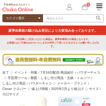
0
手芸材料お仕入れサイト
ﾒﾆｭｰ
夏季休業前の駆け込み受注により大変混み合っております。
6日以降にご注文いただいた商品は、夏季休業明けの発送となります。
お客様にはご不便をおかけいたしますが何卒ご了承いただきますようお願い申し上げま
す。
全て
イベント・特集
7月16日配信-商品紹介
パウダーチャコ
◇
/
/
手芸用ツール
製図・しるし付け用品・文鎮・トルソー
◇
/
/
しるし付け用品
パウダーチャコ
メーカー・ブランド
/
◇
/
Clover クロバー
値上げ情報
2025年2月より値上げ
サイズ
◇
/
◇
/
小口サイズ