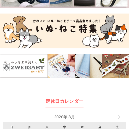
定休日カレンダー
2026年 8月
日
月
火
水
木
金
土