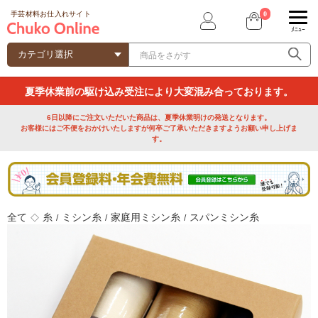
0
手芸材料お仕入れサイト
ﾒﾆｭｰ
夏季休業前の駆け込み受注により大変混み合っております。
6日以降にご注文いただいた商品は、夏季休業明けの発送となります。
お客様にはご不便をおかけいたしますが何卒ご了承いただきますようお願い申し上げま
す。
全て
糸
ミシン糸
家庭用ミシン糸
スパンミシン糸
◇
/
/
/