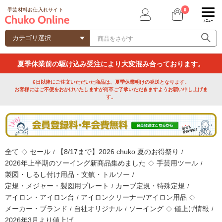
0
手芸材料お仕入れサイト
ﾒﾆｭｰ
夏季休業前の駆け込み受注により大変混み合っております。
6日以降にご注文いただいた商品は、夏季休業明けの発送となります。
お客様にはご不便をおかけいたしますが何卒ご了承いただきますようお願い申し上げま
す。
全て
セール
【8/17まで】2026 chuko 夏のお得祭り
◇
/
/
2026年上半期のソーイング新商品集めました
手芸用ツール
◇
/
製図・しるし付け用品・文鎮・トルソー
/
定規・メジャー・製図用プレート
カーブ定規・特殊定規
/
/
アイロン・アイロン台
アイロンクリーナー/アイロン用品
/
◇
メーカー・ブランド
自社オリジナル
ソーイング
値上げ情報
/
/
◇
/
2026年3月より値上げ