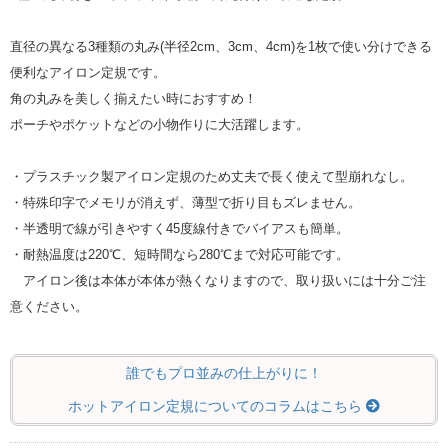
直径の異なる3種類の丸み(半径2cm、3cm、4cm)を1枚で使い分けできる
便利なアイロン定規です。
角の丸みを美しく揃えたい時におすすめ！
ポーチやポケットなどの小物作りに大活躍します。
・プラスチック製アイロン定規のため丈夫で長く使えて型崩れなし。
・特殊印字でメモリが消えず、薄型で折り目もズレません。
・半透明で線が引きやすく45度線付きでバイアスも簡単。
・耐熱温度は220℃、短時間なら280℃まで対応可能です。
アイロン後は本体が本体が熱くなりますので、取り扱いには十分ご注
意ください。
誰でもプロ並みの仕上がりに！
ホットアイロン定規についてのコラムはこちら