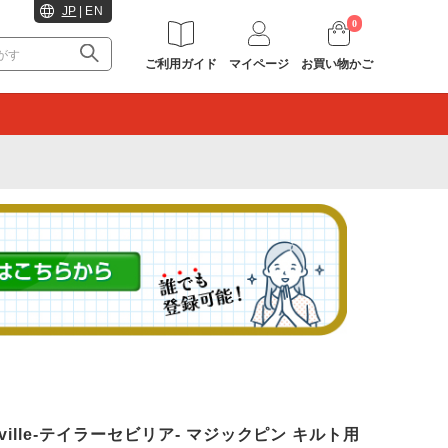
JP
|
EN
0
ご利用ガイド
マイページ
お買い物かご
。
r Seville-テイラーセビリア- マジックピン キルト用