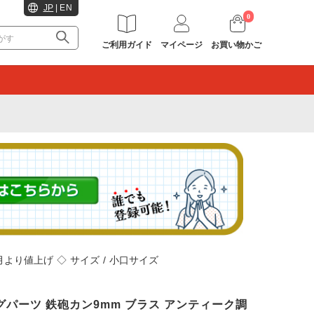
JP
|
EN
0
ご利用ガイド
マイページ
お買い物かご
。
2月より値上げ
◇
サイズ
/
小口サイズ
ロングパーツ 鉄砲カン9mm ブラス アンティーク調