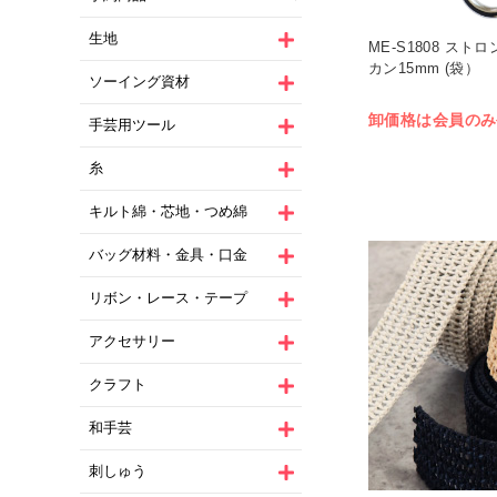
生地
ME-S1808 スト
カン15mm (袋）
ソーイング資材
卸価格は会員のみ
手芸用ツール
糸
キルト綿・芯地・つめ綿
バッグ材料・金具・口金
リボン・レース・テープ
アクセサリー
クラフト
和手芸
刺しゅう