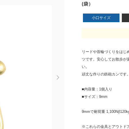
(袋）
小口サイズ
リードや首輪づくりをはじ
ツです。安心してお散歩が
い。
頑丈な作りの鉄砲カンです
Next
■内容量：1個入り
■サイズ：9mm
9mmで耐荷重 1,100N(l120kg
※これらの金具とアウトドア