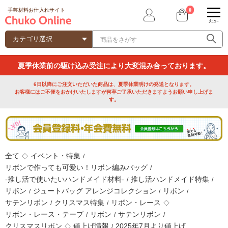
0
手芸材料お仕入れサイト
ﾒﾆｭｰ
夏季休業前の駆け込み受注により大変混み合っております。
6日以降にご注文いただいた商品は、夏季休業明けの発送となります。
お客様にはご不便をおかけいたしますが何卒ご了承いただきますようお願い申し上げま
す。
全て
イベント・特集
◇
/
リボンで作っても可愛い！リボン編みバッグ
/
-推し活で使いたいハンドメイド材料-
推し活ハンドメイド特集
/
/
リボン
ジュートバッグ アレンジコレクション
リボン
/
/
/
サテンリボン
クリスマス特集
リボン・レース
/
/
◇
リボン・レース・テープ
リボン
サテンリボン
/
/
/
クリスマスリボン
値上げ情報
2025年7月より値上げ
◇
/