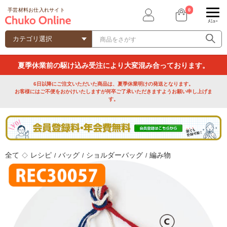
0
手芸材料お仕入れサイト
ﾒﾆｭｰ
夏季休業前の駆け込み受注により大変混み合っております。
6日以降にご注文いただいた商品は、夏季休業明けの発送となります。
お客様にはご不便をおかけいたしますが何卒ご了承いただきますようお願い申し上げま
す。
全て
レシピ
バッグ
ショルダーバッグ
編み物
◇
/
/
/