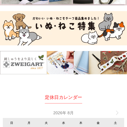
定休日カレンダー
2026年 8月
日
月
火
水
木
金
土