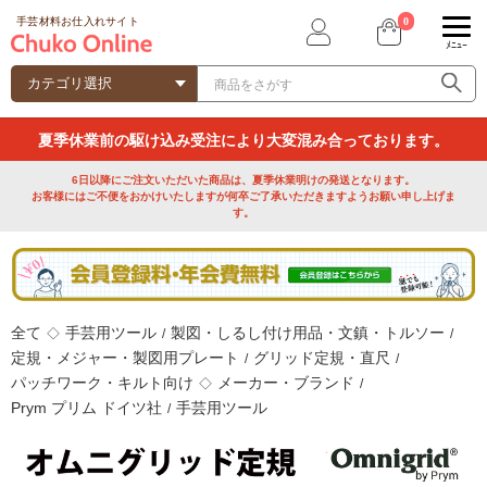
0
手芸材料お仕入れサイト
ﾒﾆｭｰ
夏季休業前の駆け込み受注により大変混み合っております。
6日以降にご注文いただいた商品は、夏季休業明けの発送となります。
お客様にはご不便をおかけいたしますが何卒ご了承いただきますようお願い申し上げま
す。
全て
手芸用ツール
製図・しるし付け用品・文鎮・トルソー
◇
/
/
定規・メジャー・製図用プレート
グリッド定規・直尺
/
/
パッチワーク・キルト向け
メーカー・ブランド
◇
/
Prym プリム ドイツ社
手芸用ツール
/