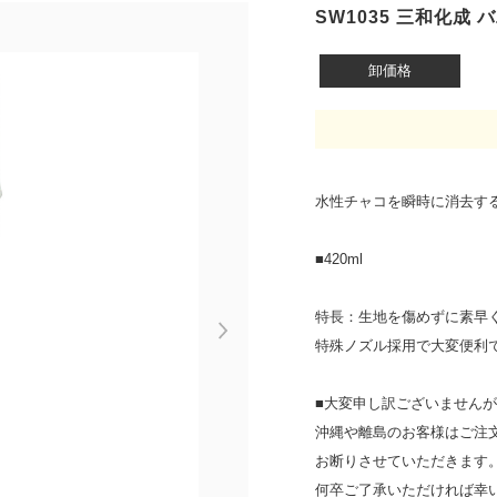
SW1035 三和化成 
卸価格
水性チャコを瞬時に消去す
■420ml
特長：生地を傷めずに素早
Next
特殊ノズル採用で大変便利
■大変申し訳ございません
沖縄や離島のお客様はご注
お断りさせていただきます
何卒ご了承いただければ幸