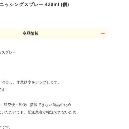
バニッシングスプレー 420ml (個)
商品情報
るスプレー
く消去し、作業効率をアップします。
です。
が、航空便・船便に搭載できない商品のため
文いただいても、配送業者が輸送できないため
。
いです。