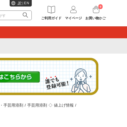
JP
|
EN
0
ご利用ガイド
マイページ
お買い物かご
。
・手芸用溶剤
/
手芸用溶剤
◇
値上げ情報
/