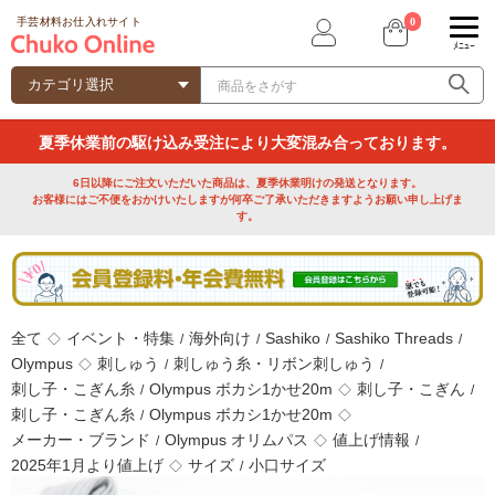
0
手芸材料お仕入れサイト
ﾒﾆｭｰ
夏季休業前の駆け込み受注により大変混み合っております。
6日以降にご注文いただいた商品は、夏季休業明けの発送となります。
お客様にはご不便をおかけいたしますが何卒ご了承いただきますようお願い申し上げま
す。
全て
イベント・特集
海外向け
Sashiko
Sashiko Threads
◇
/
/
/
/
Olympus
刺しゅう
刺しゅう糸・リボン刺しゅう
◇
/
/
刺し子・こぎん糸
Olympus ボカシ1かせ20m
刺し子・こぎん
/
◇
/
刺し子・こぎん糸
Olympus ボカシ1かせ20m
/
◇
メーカー・ブランド
Olympus オリムパス
値上げ情報
/
◇
/
2025年1月より値上げ
サイズ
小口サイズ
◇
/