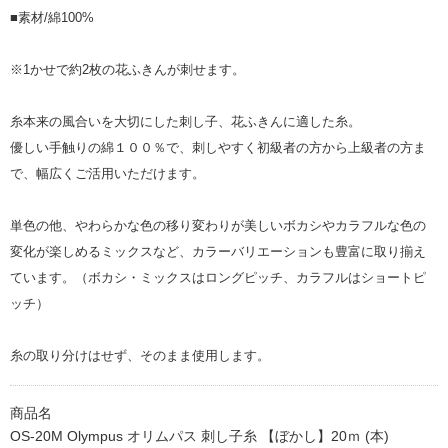
■素材/綿100%
※1かせで約2枚の花ふきんが刺せます。
糸本来の風合いを大切にした刺し子、花ふきんに適した糸。
優しい手触りの綿１００％で、刺しやすく初級者の方から上級者の方ま
で、幅広くご活用いただけます。
単色の他、やわらかな色の移り変わりが美しいボカシやカラフルな色の
変化が楽しめるミックスなど、カラーバリエーションも豊富に取り揃え
ています。（ボカシ・ミックスはロングピッチ、カラフルはショートピ
ッチ）
糸の取り分けはせず、そのまま使用します。
商品名
OS-20M Olympus オリムパス 刺し子糸 【ぼかし】20ｍ (本)