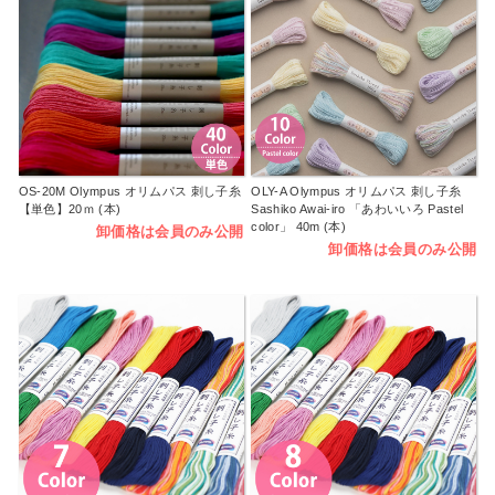
OS-20M Olympus オリムパス 刺し子糸
OLY-A Olympus オリムパス 刺し子糸
【単色】20ｍ (本)
Sashiko Awai-iro 「あわいいろ Pastel
color」 40m (本)
卸価格は会員のみ公開
卸価格は会員のみ公開