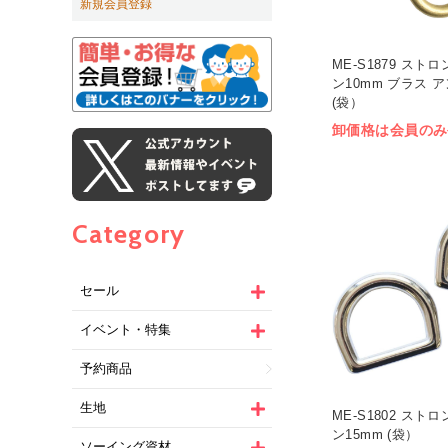
新規会員登録
ME-S1879 スト
ン10mm ブラス 
(袋）
卸価格は会員のみ
Category
セール
イベント・特集
予約商品
生地
ME-S1802 スト
ン15mm (袋）
ソーイング資材