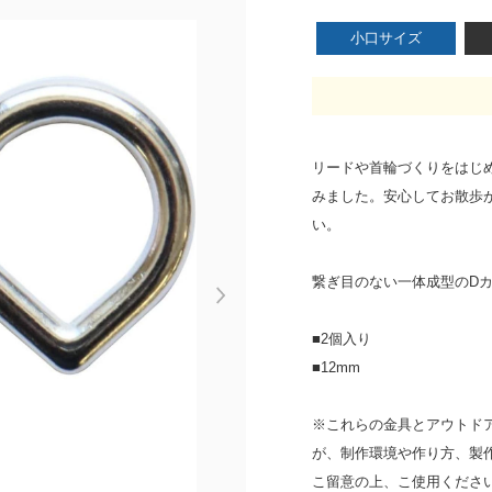
小口サイズ
リードや首輪づくりをはじ
みました。安心してお散歩
い。
繋ぎ目のない一体成型のD
Next
■2個入り
■12mm
※これらの金具とアウトドア
が、制作環境や作り方、製
こ留意の上、こ使用くださ