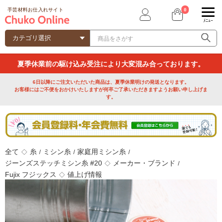
0
手芸材料お仕入れサイト
ﾒﾆｭｰ
夏季休業前の駆け込み受注により大変混み合っております。
6日以降にご注文いただいた商品は、夏季休業明けの発送となります。
お客様にはご不便をおかけいたしますが何卒ご了承いただきますようお願い申し上げま
す。
全て
糸
ミシン糸
家庭用ミシン糸
◇
/
/
/
ジーンズステッチミシン糸 #20
メーカー・ブランド
◇
/
Fujix フジックス
値上げ情報
◇