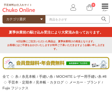
0
手芸材料お仕入れサイト
ﾒﾆｭｰ
夏季休業前の駆け込み受注により大変混み合っております。
6日以降にご注文いただいた商品は、夏季休業明けの発送となります。
お客様にはご不便をおかけいたしますが何卒ご了承いただきますようお願い申し上げま
す。
全て
糸
糸見本帳
手縫い糸
MOCHITE レザー用手縫い糸 #8
◇
/
/
/
手芸本・定期本
見本帳・カタログ
メーカー・ブランド
◇
/
◇
/
Fujix フジックス