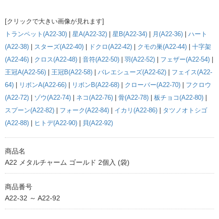
[クリックで大きい画像が見れます]
トランペット(A22-30)
|
星A(A22-32)
|
星B(A22-34)
|
月(A22-36)
|
ハート
(A22-38)
|
スターズ(A22-40)
|
ドクロ(A22-42)
|
クモの巣(A22-44)
|
十字架
(A22-46)
|
クロス(A22-48)
|
音符(A22-50)
|
羽(A22-52)
|
フェザー(A22-54)
|
王冠A(A22-56)
|
王冠B(A22-58)
|
バレエシューズ(A22-62)
|
フェイス(A22-
64)
|
リボンA(A22-66)
|
リボンB(A22-68)
|
クローバー(A22-70)
|
フクロウ
(A22-72)
|
ゾウ(A22-74)
|
ネコ(A22-76)
|
骨(A22-78)
|
板チョコ(A22-80)
|
スプーン(A22-82)
|
フォーク(A22-84)
|
イカリ(A22-86)
|
タツノオトシゴ
(A22-88)
|
ヒトデ(A22-90)
|
貝(A22-92)
商品名
A22 メタルチャーム ゴールド 2個入 (袋)
商品番号
A22-32 ～ A22-92