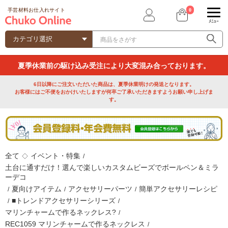
0
手芸材料お仕入れサイト
ﾒﾆｭｰ
夏季休業前の駆け込み受注により大変混み合っております。
6日以降にご注文いただいた商品は、夏季休業明けの発送となります。
お客様にはご不便をおかけいたしますが何卒ご了承いただきますようお願い申し上げま
す。
全て
イベント・特集
◇
/
土台に通すだけ！選んで楽しいカスタムビーズでボールペン＆ミラ
ーデコ
夏向けアイテム
アクセサリーパーツ
簡単アクセサリーレシピ
/
/
/
■トレンドアクセサリーシリーズ
/
/
マリンチャームで作るネックレス?
/
REC1059 マリンチャームで作るネックレス
/