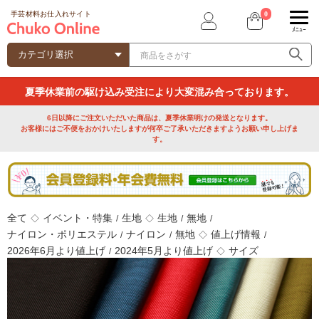
0
手芸材料お仕入れサイト
ﾒﾆｭｰ
夏季休業前の駆け込み受注により大変混み合っております。
6日以降にご注文いただいた商品は、夏季休業明けの発送となります。
お客様にはご不便をおかけいたしますが何卒ご了承いただきますようお願い申し上げま
す。
全て
イベント・特集
生地
生地
無地
◇
/
◇
/
/
ナイロン・ポリエステル
ナイロン
無地
値上げ情報
/
/
◇
/
2026年6月より値上げ
2024年5月より値上げ
サイズ
/
◇