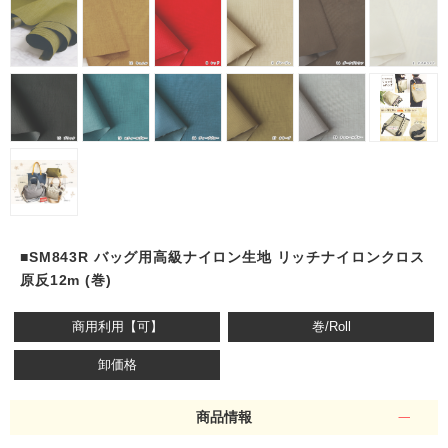
■SM843R バッグ用高級ナイロン生地 リッチナイロンクロス
原反12m (巻)
商用利用【可】
巻/Roll
卸価格
商品情報