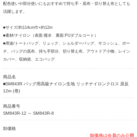
配色使いや部分使いにもおすすめで持ち手・底布・切り替え布としても
活躍します。
■サイズ/約114cm巾×約12m
■素材/ナイロン（表面:撥水 裏面:PUダブルコート）
■用途/トートバッグ、リュック、ショルダーバッグ、サコッシュ、ポー
チ、バッグの底布、持ち手部分、切り替え布、アウトドア小物、レイン
カバー、収納袋、エコバッグ
商品名
■SM843R バッグ用高級ナイロン生地 リッチナイロンクロス 原反
12m (巻)
商品番号
SM843R-12 ～ SM843R-8
卸価格
卸価格は会員のみ公開