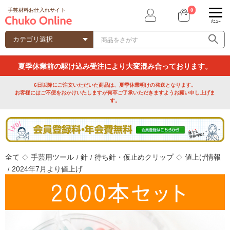
0
手芸材料お仕入れサイト
ﾒﾆｭｰ
夏季休業前の駆け込み受注により大変混み合っております。
6日以降にご注文いただいた商品は、夏季休業明けの発送となります。
お客様にはご不便をおかけいたしますが何卒ご了承いただきますようお願い申し上げま
す。
全て
手芸用ツール
針
待ち針・仮止めクリップ
値上げ情報
◇
/
/
◇
2024年7月より値上げ
/