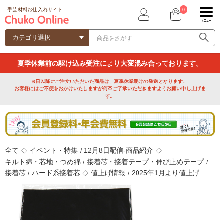
0
手芸材料お仕入れサイト
ﾒﾆｭｰ
夏季休業前の駆け込み受注により大変混み合っております。
6日以降にご注文いただいた商品は、夏季休業明けの発送となります。
お客様にはご不便をおかけいたしますが何卒ご了承いただきますようお願い申し上げま
す。
全て
イベント・特集
12月8日配信-商品紹介
◇
/
◇
キルト綿・芯地・つめ綿
接着芯・接着テープ・伸び止めテープ
/
/
接着芯
ハード系接着芯
値上げ情報
2025年1月より値上げ
/
◇
/