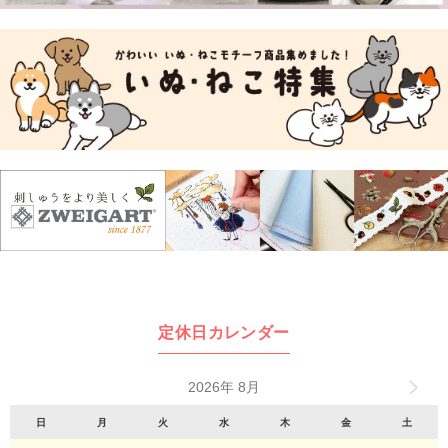
定休日カレンダー
2026年 8月
日
月
火
水
木
金
土