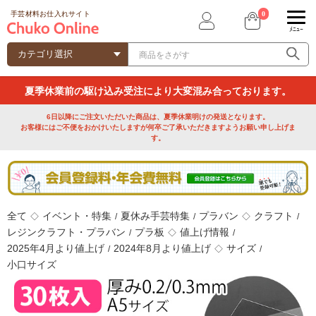
0
手芸材料お仕入れサイト
ﾒﾆｭｰ
夏季休業前の駆け込み受注により大変混み合っております。
6日以降にご注文いただいた商品は、夏季休業明けの発送となります。
お客様にはご不便をおかけいたしますが何卒ご了承いただきますようお願い申し上げま
す。
全て
イベント・特集
夏休み手芸特集
プラバン
クラフト
◇
/
/
◇
/
レジンクラフト・プラバン
プラ板
値上げ情報
/
◇
/
2025年4月より値上げ
2024年8月より値上げ
サイズ
/
◇
/
小口サイズ