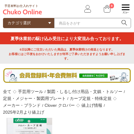
0
手芸材料お仕入れサイト
ﾒﾆｭｰ
夏季休業前の駆け込み受注により大変混み合っております。
6日以降にご注文いただいた商品は、夏季休業明けの発送となります。
お客様にはご不便をおかけいたしますが何卒ご了承いただきますようお願い申し上げま
す。
全て
手芸用ツール
製図・しるし付け用品・文鎮・トルソー
◇
/
/
定規・メジャー・製図用プレート
カーブ定規・特殊定規
/
◇
メーカー・ブランド
Clover クロバー
値上げ情報
/
◇
/
2025年2月より値上げ