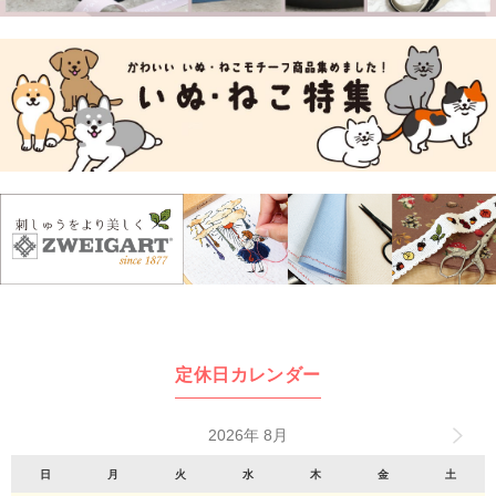
定休日カレンダー
2026年 8月
日
月
火
水
木
金
土