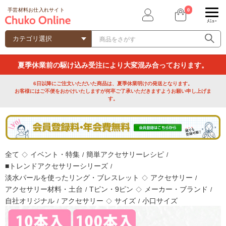
0
手芸材料お仕入れサイト
ﾒﾆｭｰ
夏季休業前の駆け込み受注により大変混み合っております。
6日以降にご注文いただいた商品は、夏季休業明けの発送となります。
お客様にはご不便をおかけいたしますが何卒ご了承いただきますようお願い申し上げま
す。
全て
イベント・特集
簡単アクセサリーレシピ
◇
/
/
■トレンドアクセサリーシリーズ
/
淡水パールを使ったリング・ブレスレット
アクセサリー
◇
/
アクセサリー材料・土台
Tピン・9ピン
メーカー・ブランド
/
◇
/
自社オリジナル
アクセサリー
サイズ
小口サイズ
/
◇
/