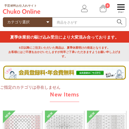
0
手芸材料お仕入れサイト
ﾒﾆｭｰ
夏季休業前の駆け込み受注により大変混み合っております。
6日以降にご注文いただいた商品は、夏季休業明けの発送となります。
お客様にはご不便をおかけいたしますが何卒ご了承いただきますようお願い申し上げま
す。
ご指定のカテゴリは存在しません
New Items
NEW
NEW
NEW