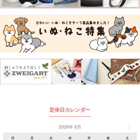
定休日カレンダー
2026年 8月
日
月
火
水
木
金
土