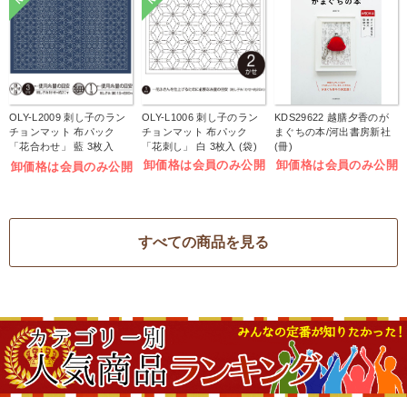
OLY-L2009 刺し子のラン
OLY-L1006 刺し子のラン
KDS29622 越膳夕香のが
チョンマット 布パック
チョンマット 布パック
まぐちの本/河出書房新社
「花合わせ」 藍 3枚入
「花刺し」 白 3枚入 (袋)
(冊)
(袋)
卸価格は会員のみ公開
卸価格は会員のみ公開
卸価格は会員のみ公開
すべての商品を見る