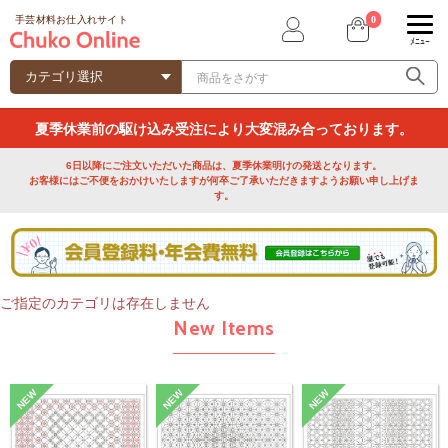
0
手芸材料お仕入れサイト
ﾒﾆｭｰ
夏季休業前の駆け込み受注により大変混み合っております。
6日以降にご注文いただいた商品は、夏季休業明けの発送となります。
お客様にはご不便をおかけいたしますが何卒ご了承いただきますようお願い申し上げま
す。
ご指定のカテゴリは存在しません
New Items
NEW
NEW
NEW