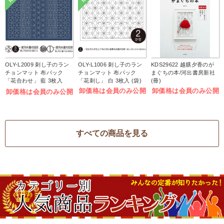
OLY-L2009 刺し子のラン
OLY-L1006 刺し子のラン
KDS29622 越膳夕香のが
チョンマット 布パック
チョンマット 布パック
まぐちの本/河出書房新社
「花合わせ」 藍 3枚入
「花刺し」 白 3枚入 (袋)
(冊)
(袋)
卸価格は会員のみ公開
卸価格は会員のみ公開
卸価格は会員のみ公開
すべての商品を見る