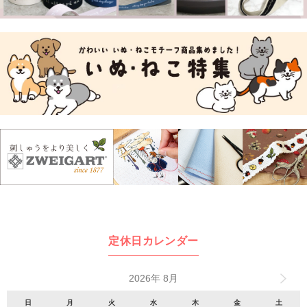
定休日カレンダー
2026年 8月
日
月
火
水
木
金
土