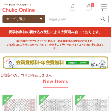
0
手芸材料お仕入れサイト
ﾒﾆｭｰ
夏季休業前の駆け込み受注により大変混み合っております。
6日以降にご注文いただいた商品は、夏季休業明けの発送となります。
お客様にはご不便をおかけいたしますが何卒ご了承いただきますようお願い申し上げま
す。
ご指定のカテゴリは存在しません
New Items
NEW
NEW
NEW