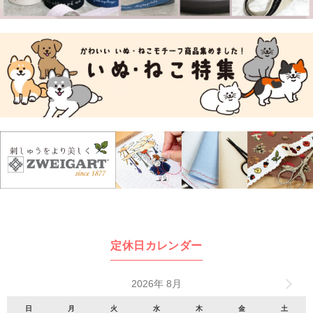
定休日カレンダー
2026年 8月
日
月
火
水
木
金
土