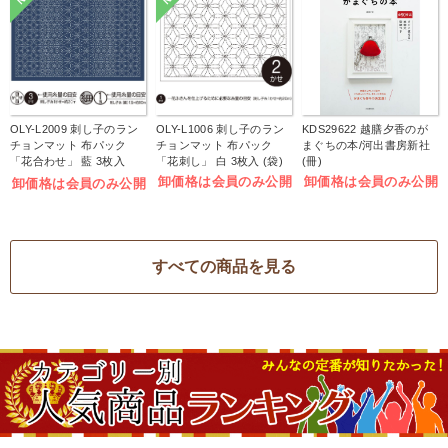
OLY-L2009 刺し子のラン
OLY-L1006 刺し子のラン
KDS29622 越膳夕香のが
チョンマット 布パック
チョンマット 布パック
まぐちの本/河出書房新社
「花合わせ」 藍 3枚入
「花刺し」 白 3枚入 (袋)
(冊)
(袋)
卸価格は会員のみ公開
卸価格は会員のみ公開
卸価格は会員のみ公開
すべての商品を見る