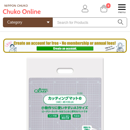
0
NIPPON CHUKO
menu