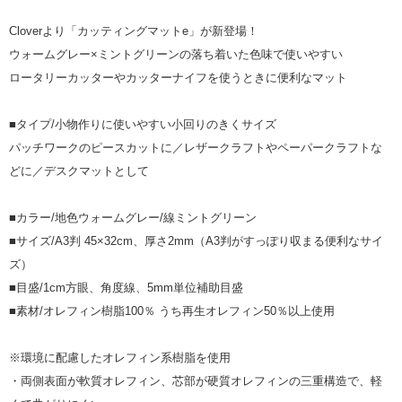
Cloverより「カッティングマットe」が新登場！
ウォームグレー×ミントグリーンの落ち着いた色味で使いやすい
ロータリーカッターやカッターナイフを使うときに便利なマット
■タイプ/小物作りに使いやすい小回りのきくサイズ
パッチワークのピースカットに／レザークラフトやペーパークラフトな
どに／デスクマットとして
■カラー/地色ウォームグレー/線ミントグリーン
■サイズ/A3判 45×32cm、厚さ2mm（A3判がすっぽり収まる便利なサイ
ズ）
■目盛/1cm方眼、角度線、5mm単位補助目盛
■素材/オレフィン樹脂100％ うち再生オレフィン50％以上使用
※環境に配慮したオレフィン系樹脂を使用
・両側表面が軟質オレフィン、芯部が硬質オレフィンの三重構造で、軽