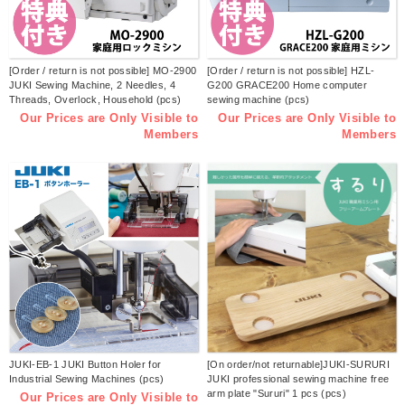
[Order / return is not possible] MO-2900
[Order / return is not possible] HZL-
JUKI Sewing Machine, 2 Needles, 4
G200 GRACE200 Home computer
Threads, Overlock, Household (pcs)
sewing machine (pcs)
Our Prices are Only Visible to
Our Prices are Only Visible to
Members
Members
JUKI-EB-1 JUKI Button Holer for
[On order/not returnable]JUKI-SURURI
Industrial Sewing Machines (pcs)
JUKI professional sewing machine free
arm plate "Sururi" 1 pcs (pcs)
Our Prices are Only Visible to