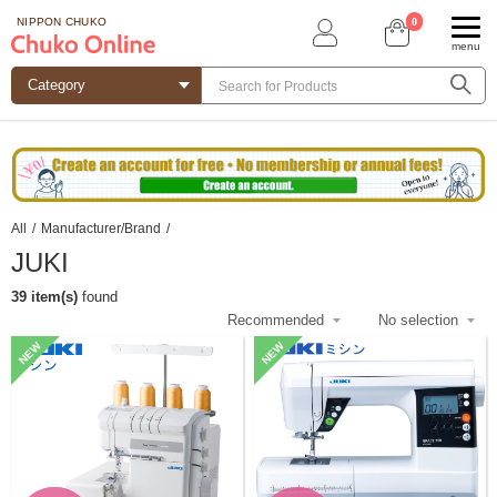
0
NIPPON CHUKO
menu
All
/
Manufacturer/Brand
/
JUKI
39 item(s)
found
NEW
NEW