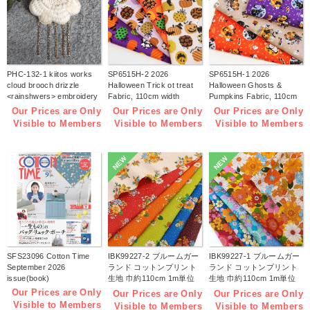
PHC-132-1 kiitos works
SP6515H-2 2026
SP6515H-1 2026
cloud brooch drizzle
Halloween Trick ot treat
Halloween Ghosts &
<rainshwers> embroidery
Fabric, 110cm width
Pumpkins Fabric, 110cm
kit (bag)
1m/unit(m)
width 1m/unit(m)
Our Prices are Only
Our Prices are Only
Our Prices are Only
Visible to Members
Visible to Members
Visible to Members
NEW
NEW
SFS23096 Cotton Time
IBK99227-2 ブルームガー
IBK99227-1 ブルームガー
September 2026
ランド コットンプリント
ランド コットンプリント
issue(book)
生地 巾約110cm 1m単位
生地 巾約110cm 1m単位
(m)
(m)
Our Prices are Only
Our Prices are Only
Our Prices are Only
Visible to Members
Visible to Members
Visible to Members