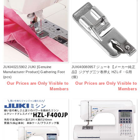
JUKI40215902 JUKI [Genuine
JUKI40080957 ジューキ【メーカー純正
Manufacturer Product] Gathering Foot
品】ジグザグ三ツ巻押え HZL-F・G用
(pcs)
(個)
Our Prices are Only Visible to
Our Prices are Only Visible to
Members
Members