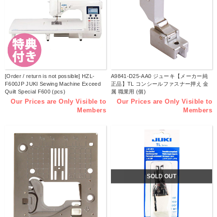
[Order / return is not possible] HZL-
A9841-D25-AA0 ジューキ【メーカー純
F600JP JUKI Sewing Machine Exceed
正品】TL コンシールファスナー押え 金
Quilt Special F600 (pcs)
属 職業用 (個)
Our Prices are Only Visible to
Our Prices are Only Visible to
Members
Members
SOLD OUT