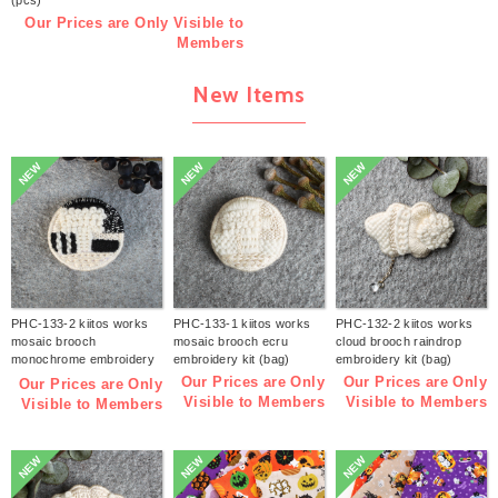
(pcs)
Our Prices are Only Visible to
Members
New Items
NEW
NEW
NEW
PHC-133-2 kiitos works
PHC-133-1 kiitos works
PHC-132-2 kiitos works
mosaic brooch
mosaic brooch ecru
cloud brooch raindrop
monochrome embroidery
embroidery kit (bag)
embroidery kit (bag)
kit (bag)
Our Prices are Only
Our Prices are Only
Our Prices are Only
Visible to Members
Visible to Members
Visible to Members
NEW
NEW
NEW