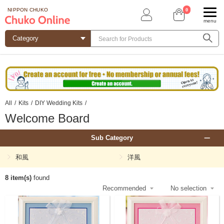
0
NIPPON CHUKO
menu
All
/
Kits
/
DIY Wedding Kits
/
Welcome Board
Sub Category
和風
洋風
8 item(s)
found