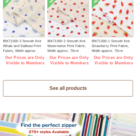
NEW
NEW
NEW
IBK71000-3 Smooth Knit
IBK71000-2 Smooth Knit
IBK71000-1 Smooth Knit
Whale and Sailboat Print
Watermelon Print Fabric,
Strawberry Print Fabric,
Fabric, Width approx.
Width approx. 70cm
Width approx. 70cm
70cm 1m/unit (m)
1m/unit (m)
1m/unit (m)
Our Prices are Only
Our Prices are Only
Our Prices are Only
Visible to Members
Visible to Members
Visible to Members
See all products