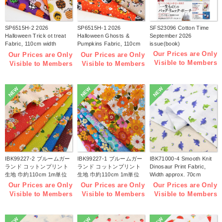
SP6515H-2 2026
SP6515H-1 2026
SFS23096 Cotton Time
Halloween Trick ot treat
Halloween Ghosts &
September 2026
Fabric, 110cm width
Pumpkins Fabric, 110cm
issue(book)
1m/unit(m)
width 1m/unit(m)
Our Prices are Only
Our Prices are Only
Our Prices are Only
Visible to Members
Visible to Members
Visible to Members
NEW
NEW
NEW
IBK99227-2 ブルームガー
IBK99227-1 ブルームガー
IBK71000-4 Smooth Knit
ランド コットンプリント
ランド コットンプリント
Dinosaur Print Fabric,
生地 巾約110cm 1m単位
生地 巾約110cm 1m単位
Width approx. 70cm
(m)
(m)
1m/unit (m)
Our Prices are Only
Our Prices are Only
Our Prices are Only
Visible to Members
Visible to Members
Visible to Members