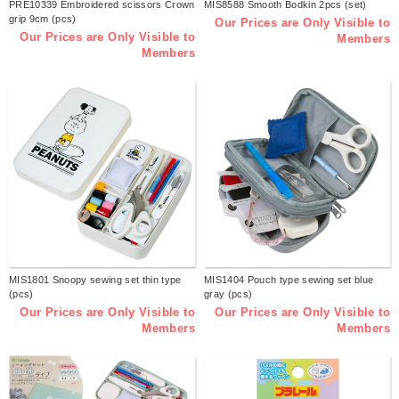
PRE10339 Embroidered scissors Crown
MIS8588 Smooth Bodkin 2pcs (set)
grip 9cm (pcs)
Our Prices are Only Visible to
Our Prices are Only Visible to
Members
Members
MIS1801 Snoopy sewing set thin type
MIS1404 Pouch type sewing set blue
(pcs)
gray (pcs)
Our Prices are Only Visible to
Our Prices are Only Visible to
Members
Members