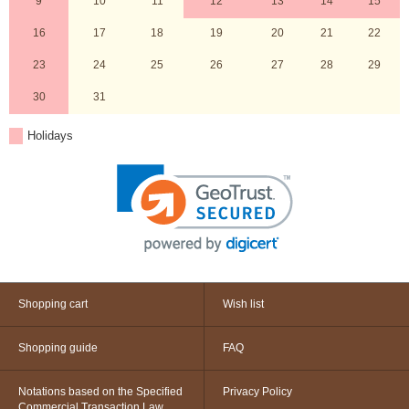
9
10
11
12
13
14
15
16
17
18
19
20
21
22
23
24
25
26
27
28
29
30
31
Holidays
Shopping cart
Wish list
Shopping guide
FAQ
Notations based on the Specified
Privacy Policy
Commercial Transaction Law