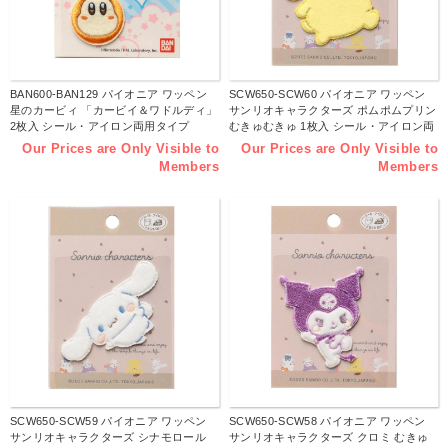
BAN600-BAN129 パイオニア ワッペン
SCW650-SCW60 パイオニア ワッペン
星のカービィ 「カービイ＆ワドルディ」
サンリオキャラクターズ ポムポムプリン
2枚入 シール・アイロン両用タイプ
むきゅむきゅ 1枚入 シール・アイロン両
（枚）
用タイプ （枚）
Our Prices are Only Visible to
Our Prices are Only Visible to
Members
Members
SCW650-SCW59 パイオニア ワッペン
SCW650-SCW58 パイオニア ワッペン
サンリオキャラクターズ シナモロール
サンリオキャラクターズ クロミ むきゅ