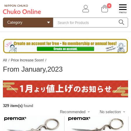
0
NIPPON CHUKO
menu
All
/
Price Increase Soon!
/
From January,2023
329 item(s)
found