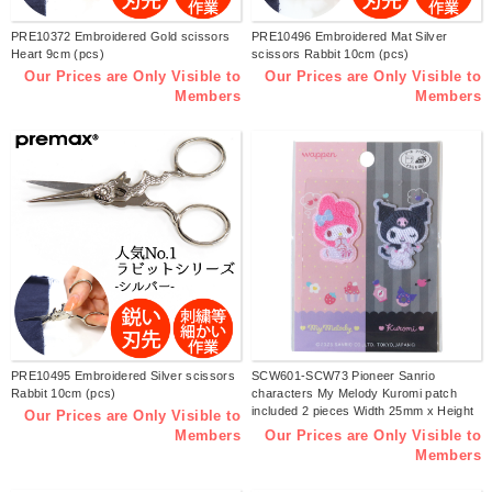
PRE10372 Embroidered Gold scissors
PRE10496 Embroidered Mat Silver
Heart 9cm (pcs)
scissors Rabbit 10cm (pcs)
Our Prices are Only Visible to
Our Prices are Only Visible to
Members
Members
PRE10495 Embroidered Silver scissors
SCW601-SCW73 Pioneer Sanrio
Rabbit 10cm (pcs)
characters My Melody Kuromi patch
included 2 pieces Width 25mm x Height
Our Prices are Only Visible to
36mm Width 30mm x Height 37mm
Our Prices are Only Visible to
Members
Stickers Double-use iron type (pieces)
Members