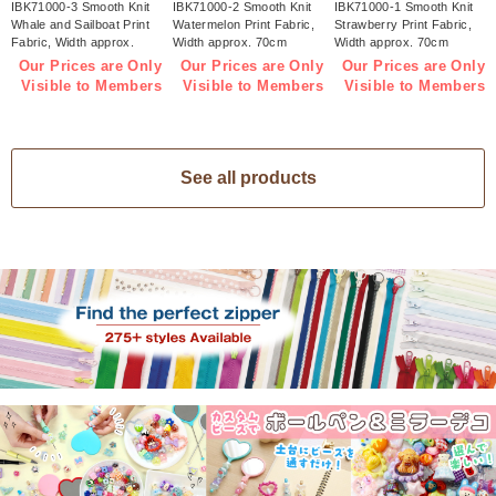
IBK71000-3 Smooth Knit
IBK71000-2 Smooth Knit
IBK71000-1 Smooth Knit
Whale and Sailboat Print
Watermelon Print Fabric,
Strawberry Print Fabric,
Fabric, Width approx.
Width approx. 70cm
Width approx. 70cm
70cm 1m/unit (m)
1m/unit (m)
1m/unit (m)
Our Prices are Only
Our Prices are Only
Our Prices are Only
Visible to Members
Visible to Members
Visible to Members
See all products