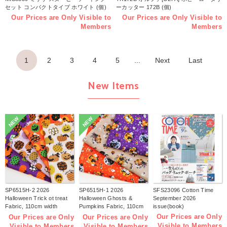
セット コンパクトタイプ ホワイト (個)
ーカッター 172B (個)
Our Prices are Only Visible to
Our Prices are Only Visible to
Members
Members
1
2
3
4
5
...
Next
Last
New Items
NEW
NEW
SP6515H-2 2026
SP6515H-1 2026
SFS23096 Cotton Time
Halloween Trick ot treat
Halloween Ghosts &
September 2026
Fabric, 110cm width
Pumpkins Fabric, 110cm
issue(book)
1m/unit(m)
width 1m/unit(m)
Our Prices are Only
Our Prices are Only
Our Prices are Only
Visible to Members
Visible to Members
Visible to Members