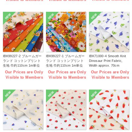
NEW
NEW
NEW
IBK99227-2 ブルームガー
IBK99227-1 ブルームガー
IBK71000-4 Smooth Knit
ランド コットンプリント
ランド コットンプリント
Dinosaur Print Fabric,
生地 巾約110cm 1m単位
生地 巾約110cm 1m単位
Width approx. 70cm
(m)
(m)
1m/unit (m)
Our Prices are Only
Our Prices are Only
Our Prices are Only
Visible to Members
Visible to Members
Visible to Members
NEW
NEW
NEW