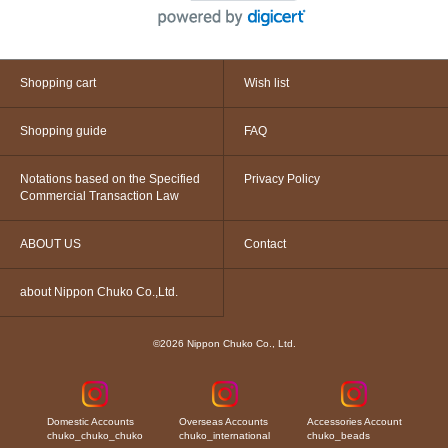
Shopping cart
Wish list
Shopping guide
FAQ
Notations based on the Specified
Privacy Policy
Commercial Transaction Law
ABOUT US
Contact
about Nippon Chuko Co.,Ltd.
©2026 Nippon Chuko Co., Ltd.
Domestic Accounts
Overseas Accounts
Accessories Account
chuko_chuko_chuko
chuko_international
chuko_beads