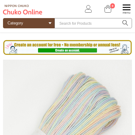
0
NIPPON CHUKO
menu