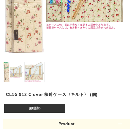
CL55-912 Clover 棒針ケース〈キルト〉 (個)
卸価格
Product