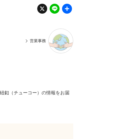
X
Li
共
n
有
e
営業事務
ど紐釦（チューコー）の情報をお届