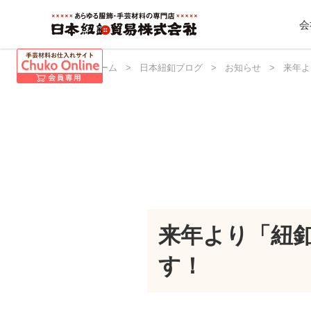
会
日本紐釦 ホーム
>
日本紐釦ブログ
>
お知らせ
>
来年よ
来年より「紐釦
す！