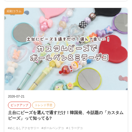
紐釦コラム
2026-07-21
ピックアップ
トレンド手芸
土台にビーズを選んで通すだけ！韓国発、今話題の「カスタム
ビーズ」って知ってる?
#めじるしアクセサリー
#ボールペンデコ
#ミラーデコ