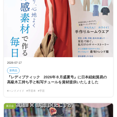
2026-07-17
新商品
『レディブティック 2026年８月盛夏号』に日本紐釦貿易の
高級木工持ち手と転写チュールを資材提供いたしました
#ハンドメイド
#手芸本
#手芸
展示会