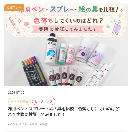
紐釦コラム
2026-07-30
トレンド手芸
ピックアップ
布用ペン・スプレー・絵の具を比較！色落ちしにくいのはど
れ？実際に検証してみました！
#ハンドメイド
#簡単
#手芸