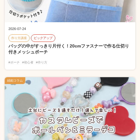
2026-07-24
作り方講座
ピックアップ
バッグの中がすっきり片付く！20cmファスナーで作る仕切り
付きメッシュポーチ
#ポーチ
#初心者
#作り方
紐釦コラム