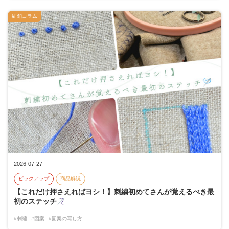
紐釦コラム
2026-07-27
ピックアップ
商品解説
【これだけ押さえればヨシ！】刺繍初めてさんが覚えるべき最
初のステッチ
#刺繍
#図案
#図案の写し方