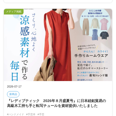
メディア掲載
2026-07-17
新商品
『レディブティック 2026年８月盛夏号』に日本紐釦貿易の
高級木工持ち手と転写チュールを資材提供いたしました
#ハンドメイド
#手芸本
#手芸