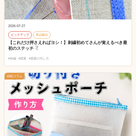
2026-07-27
ピックアップ
商品解説
【これだけ押さえればヨシ！】刺繍初めてさんが覚えるべき最
初のステッチ
#刺繍
#図案
#図案の写し方
紐釦コラム