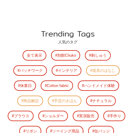
Trending Tags
人気のタグ
全て表示
別館Chuko
刺しゅう
パッチワーク
インテリア
道具のはなし
休業日
Cotton fabric
ハンドメイド体験
商品解説
手芸のきほん
ナチュラル
ブラウス
ショルダー
実演販売
手作り
リボン
ソーイング用品
缶バッジ