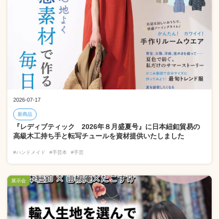
2026-07-17
新商品
『レディブティック 2026年８月盛夏号』に日本紐釦貿易の
高級木工持ち手と転写チュールを資材提供いたしました
#ハンドメイド
#手芸本
#手芸
展示会