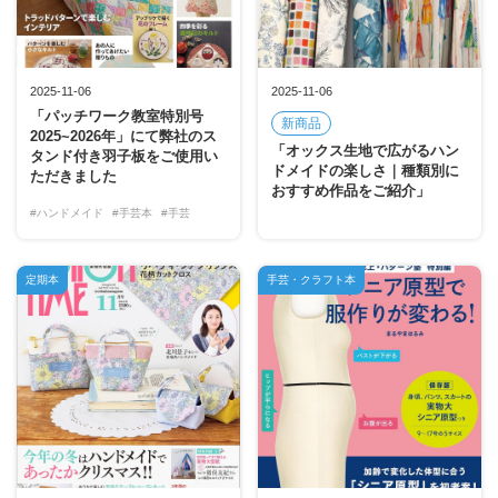
2025-11-06
2025-11-06
「パッチワーク教室特別号
新商品
2025~2026年」にて弊社のス
「オックス生地で広がるハン
タンド付き羽子板をご使用い
ドメイドの楽しさ｜種類別に
ただきました
おすすめ作品をご紹介」
#ハンドメイド
#手芸本
#手芸
定期本
手芸・クラフト本