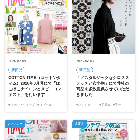
2026-02-09
2026-02-03
新商品
新商品
COTTON TIME（コットンタ
「ノスタルジックなクロスス
イム）2026年3月号にて「ぽ
テッチと布小物」にて弊社の
こぽこナイロンとヌビ コン
商品を多数提供させていただ
テスト」を行います！
きました
#Cube
#キューブ
#ヌビキルト
#ハンドメイド
#手芸本
#手芸
ファスナー
定期本