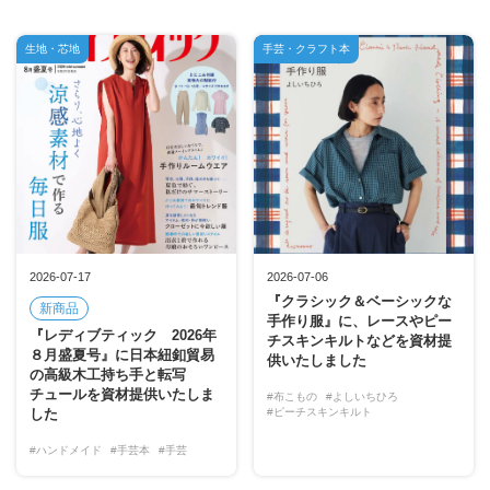
生地・芯地
手芸・クラフト本
2026-07-17
2026-07-06
『クラシック＆ベーシックな
新商品
手作り服』に、レースやピー
『レディブティック 2026年
チスキンキルトなどを資材提
８月盛夏号』に日本紐釦貿易
供いたしました
の高級木工持ち手と転写
チュールを資材提供いたしま
#布こもの
#よしいちひろ
した
#ピーチスキンキルト
#ハンドメイド
#手芸本
#手芸