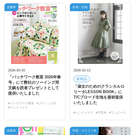
定期本
生地・芯地
2026-03-20
2026-02-13
「パッチワーク教室 2026年春
新商品
号」にて弊社のソーイング用
「淑女のためのクラシカルロ
文鎮を読者プレゼントとして
リータLESSON BOOK」に
提供いたしました
T/Cブロード生地を資材提供
いたしました
#パッチワーク教室
#ブティック社
#ハンドメイド
#ハンドメイド
#手芸本
#ワンピース
定期本
手芸・クラフト本