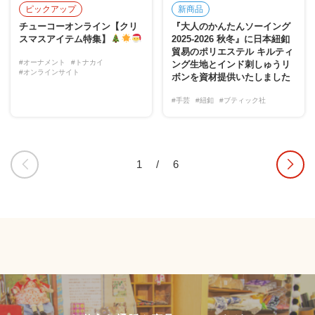
ピックアップ
新商品
チューコーオンライン【クリ
『大人のかんたんソーイング
スマスアイテム特集】
2025-2026 秋冬』に日本紐釦
貿易のポリエステル キルティ
#オーナメント
#トナカイ
ング生地とインド刺しゅうリ
#オンラインサイト
ボンを資材提供いたしました
#手芸
#紐釦
#ブティック社
1
/
6