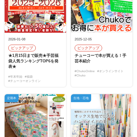
2026-01-08
2025-12-05
ピックアップ
ピックアップ
★1月15日まで販売★手芸福
チューコーで本が買える！手
袋人気ランキングTOP6を発
芸本紹介
表★
#ChukoOnline
#オンラインサイト
#Chuko
#年末年始
#福袋
#チューコーオンライン
定期本
生地・芯地