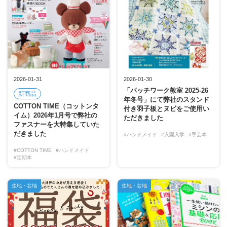
2026-01-31
2026-01-30
「パッチワーク教室 2025-26
新商品
年冬号」にて弊社のスタンド
COTTON TIME（コットンタ
付き羽子板とヌビをご使用い
イム）2026年1月号で弊社の
ただきました
ファスナーを大特集していた
だきました
#ハンドメイド
#入園入学
#手芸本
#COTTON TIME
#ハンドメイド
#定期本
生地・芯地
生地・芯地