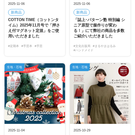
2025-11-06
2025-11-06
新商品
新商品
COTTON TIME（コットンタ
「誌上･パターン塾 特別編 シ
イム）2025年11月号で「押さ
ニア原型で服作りが変わ
え付マグネット定規」をご使
る！」にて弊社の商品を多数
用いただきました
ご紹介いただきました
#定期本
#手芸本
#手芸
#文化出版局
#まるやまはるみ
#ハンドメイド
生地・芯地
生地・芯地
2025-11-04
2025-10-29