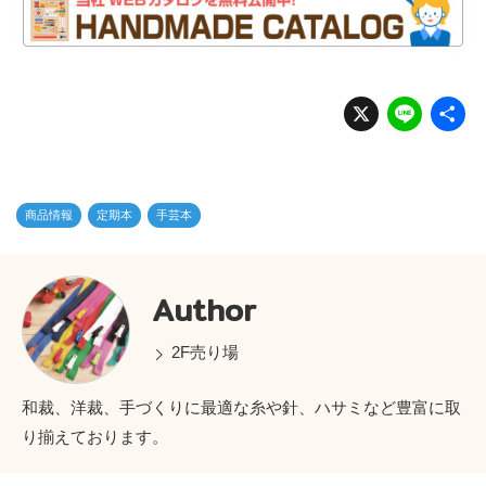
X
Li
n
e
商品情報
定期本
手芸本
Author
2F売り場
和裁、洋裁、手づくりに最適な糸や針、ハサミなど豊富に取
り揃えております。