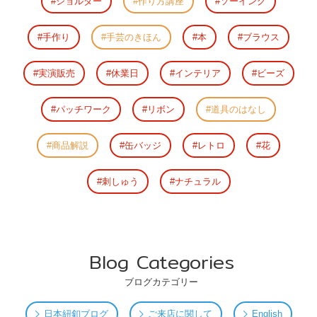
ショルダー
作り方講座
ソーイング
手作り
手芸のきほん
本
ブラウス
実演販売
休業日
インテリア
ビーズ
パッチワーク
リボン
道具のはなし
商品解説
缶バッジ
レトロ
花
刺しゅう
ナチュラル
Blog Categories
ブログカテゴリー
日本紐釦ブログ
ご来店に関して
English