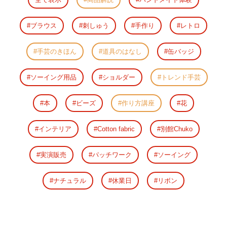
ブラウス
刺しゅう
手作り
レトロ
手芸のきほん
道具のはなし
缶バッジ
ソーイング用品
ショルダー
トレンド手芸
本
ビーズ
作り方講座
花
インテリア
Cotton fabric
別館Chuko
実演販売
パッチワーク
ソーイング
ナチュラル
休業日
リボン