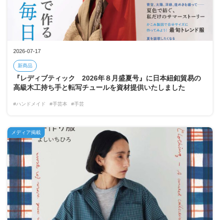
2026-07-17
新商品
『レディブティック 2026年８月盛夏号』に日本紐釦貿易の
高級木工持ち手と転写チュールを資材提供いたしました
#ハンドメイド
#手芸本
#手芸
メディア掲載