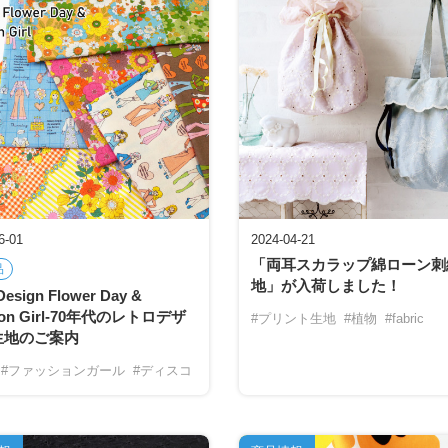
6-01
2024-04-21
「両耳スカラップ綿ローン刺
品
地」が入荷しました！
 Design Flower Day &
ion Girl-70年代のレトロデザ
#プリント生地
#植物
#fabric
生地のご案内
#ファッションガール
#ディスコ