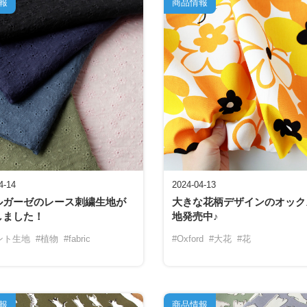
報
商品情報
4-14
2024-04-13
ルガーゼのレース刺繍生地が
大きな花柄デザインのオック
しました！
地発売中♪
ント生地
#植物
#fabric
#Oxford
#大花
#花
報
商品情報