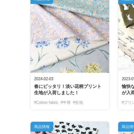
2024-02-03
2023-0
春にピッタリ！淡い花柄プリント
愉快
生地が入荷しました！
が入
#Cotton fabric
#中厚
#生地
#プリ
商品情報
商品情