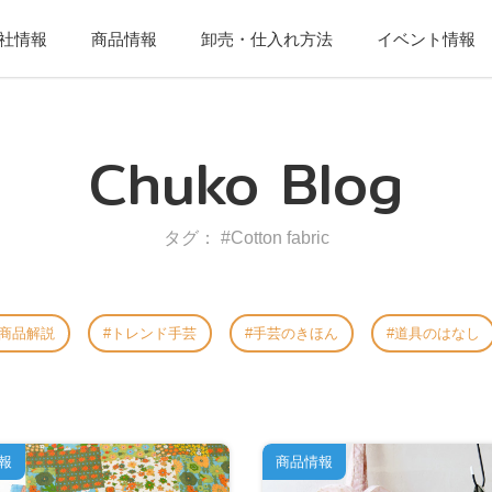
社情報
商品情報
卸売・仕入れ方法
イベント情報
Chuko Blog
タグ： #Cotton fabric
商品解説
トレンド手芸
手芸のきほん
道具のはなし
報
商品情報