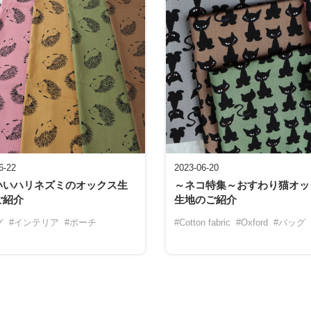
6-22
2023-06-20
いいハリネズミのオックス生
～ネコ特集～おすわり猫オッ
ご紹介
生地のご紹介
グ
#インテリア
#ポーチ
#Cotton fabric
#Oxford
#バッグ