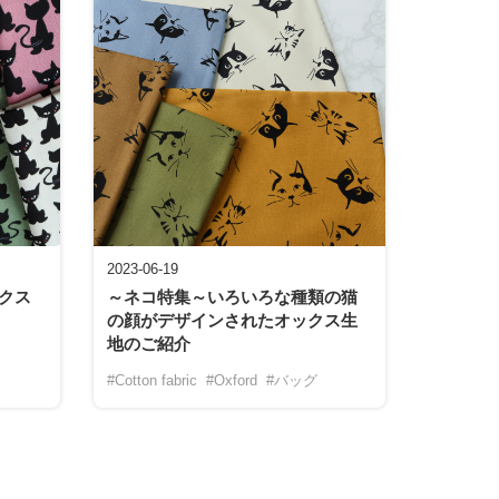
2023-06-19
クス
～ネコ特集～いろいろな種類の猫
の顔がデザインされたオックス生
地のご紹介
#Cotton fabric
#Oxford
#バッグ