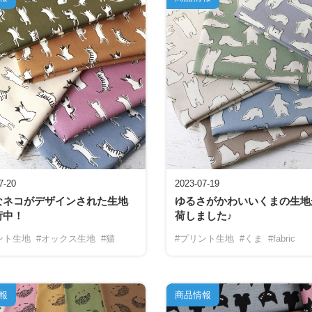
7-20
2023-07-19
なネコがデザインされた生地
ゆるさがかわいいくまの生地
荷中！
荷しました♪
ント生地
#オックス生地
#猫
#プリント生地
#くま
#fabric
報
商品情報