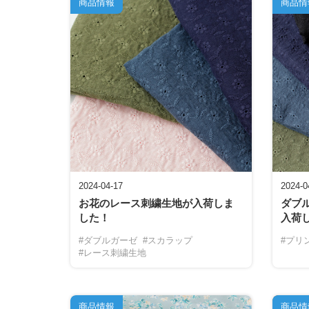
商品情報
商品情
2024-04-17
2024-0
お花のレース刺繍生地が入荷しま
ダブ
した！
入荷
#ダブルガーゼ
#スカラップ
#プリ
#レース刺繍生地
商品情報
商品情