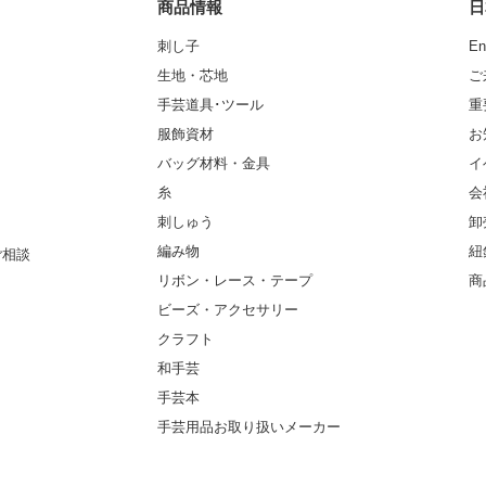
商品情報
日
刺し子
En
生地・芯地
ご
手芸道具･ツール
重
服飾資材
お
バッグ材料・金具
イ
糸
会
刺しゅう
卸
編み物
紐
ご相談
リボン・レース・テープ
商
ビーズ・アクセサリー
クラフト
和手芸
手芸本
手芸用品お取り扱いメーカー