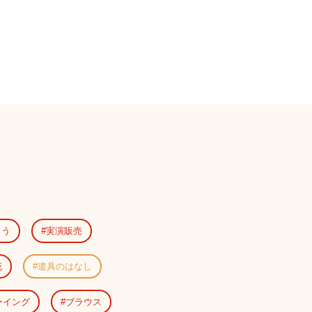
ゅう
実演販売
花
道具のはなし
ーイング
ブラウス