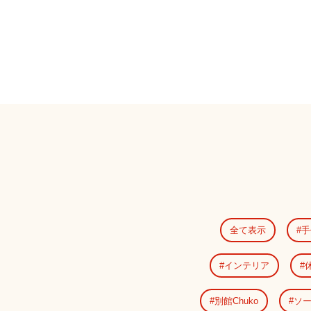
全て表示
手
インテリア
別館Chuko
ソ