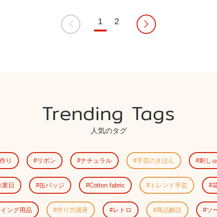
1
2
Trending Tags
人気のタグ
作り
リボン
ナチュラル
手芸のきほん
刺し
休業日
缶バッジ
Cotton fabric
トレンド手芸
ーイング用品
作り方講座
レトロ
商品解説
ソ