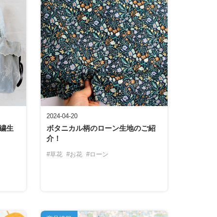
2024-04-20
繍生
ボタニカル柄のローン生地のご紹
介！
#草花
#お花
#ローン