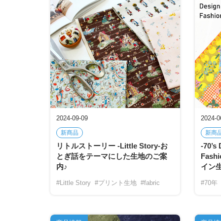
2024-09-09
2024-0
新商品
新商
リトルストーリー -Little Story-お
-70’s
とぎ話をテーマにした生地のご案
Fash
内♪
イン
#Little Story
#プリント生地
#fabric
#70年