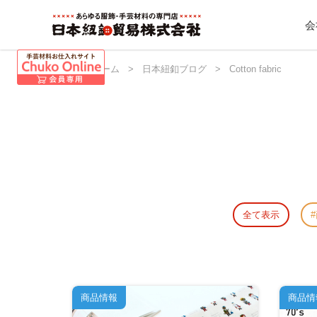
会
日本紐釦 ホーム
>
日本紐釦ブログ
>
Cotton fabric
全て表示
商品情報
商品情