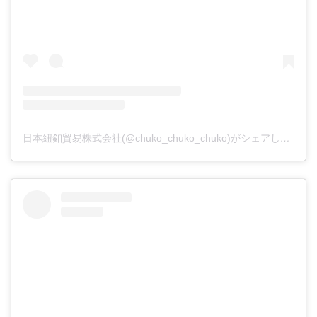
日本紐釦貿易株式会社(@chuko_chuko_chuko)がシェアした投稿