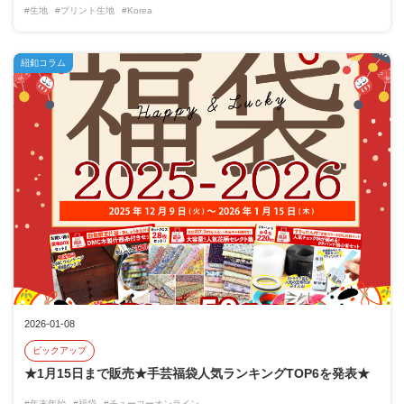
#生地
#プリント生地
#Korea
紐釦コラム
2026-01-08
ピックアップ
★1月15日まで販売★手芸福袋人気ランキングTOP6を発表★
#年末年始
#福袋
#チューコーオンライン