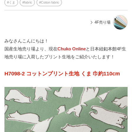
くま
fabric
Cotton fabric
4F売り場
みなさんこんにちは！
国産生地売り場より、現在
Chuko Online
と日本紐釦本館4F生
地売り場に入荷したプリント生地をご紹介いたします！
H7098-2 コットンプリント生地 くま 巾約110cm