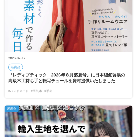
2026-07-17
新商品
『レディブティック 2026年８月盛夏号』に日本紐釦貿易の
高級木工持ち手と転写チュールを資材提供いたしました
#ハンドメイド
#手芸本
#手芸
展示会