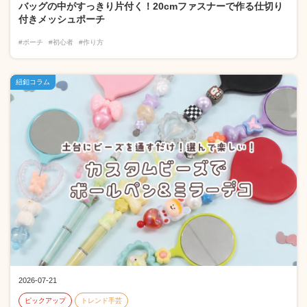
バッグの中がすっきり片付く！20cmファスナーで作る仕切り
付きメッシュポーチ
#ポーチ
#初心者
#作り方
紐釦コラム
2026-07-21
ピックアップ
トレンド手芸