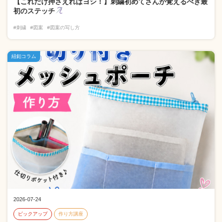
【これだけ押さえればヨシ！】刺繍初めてさんが覚えるべき最
初のステッチ
#刺繍
#図案
#図案の写し方
紐釦コラム
2026-07-24
ピックアップ
作り方講座