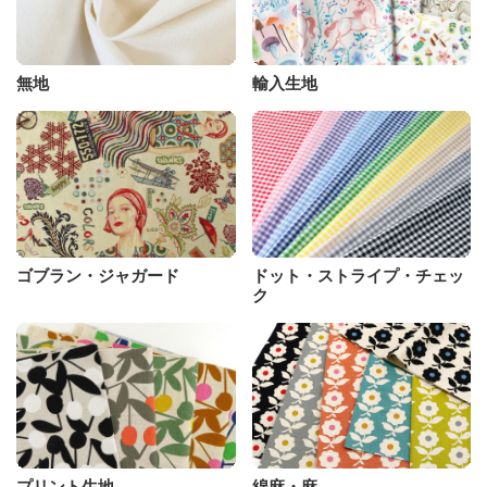
無地
輸入生地
ゴブラン・ジャガード
ドット・ストライプ・チェッ
ク
プリント生地
綿麻・麻