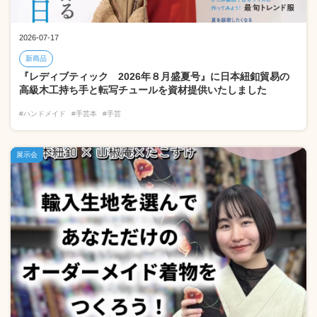
2026-07-17
新商品
『レディブティック 2026年８月盛夏号』に日本紐釦貿易の
高級木工持ち手と転写チュールを資材提供いたしました
#ハンドメイド
#手芸本
#手芸
展示会