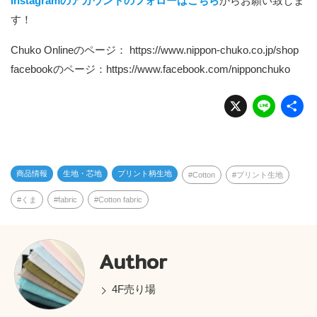
Instagramのアカウントのフォローはこちら
からお願い致しま
す！
Chuko Onlineのページ：
https://www.nippon-chuko.co.jp/shop
facebookのページ：
https://www.facebook.com/nipponchuko
X
Li
n
e
商品情報
生地・芯地
プリント柄生地
Cotton
プリント生地
くま
fabric
Cotton fabric
Author
4F売り場