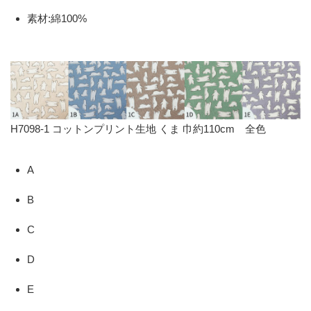
素材:綿100%
H7098-1 コットンプリント生地 くま 巾約110cm 全色
A
B
C
D
E