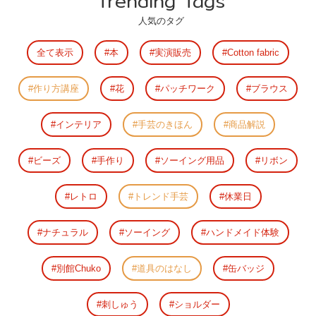
Trending Tags
人気のタグ
全て表示
本
実演販売
Cotton fabric
作り方講座
花
パッチワーク
ブラウス
インテリア
手芸のきほん
商品解説
ビーズ
手作り
ソーイング用品
リボン
レトロ
トレンド手芸
休業日
ナチュラル
ソーイング
ハンドメイド体験
別館Chuko
道具のはなし
缶バッジ
刺しゅう
ショルダー