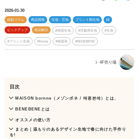
n
e
2026-01-30
紐釦コラム
商品情報
生地・芯地
プリント柄生地
綿
ピックアップ
商品解説
韓国生地
洋裁用生地
生地
プリント生地
Korea
韓国発
BENEBENE
4F売り場
目次
MAISON bornne（メゾンボネ / 메종본에）とは、
BENEBENEとは
オススメの使い方
まとめ｜温もりのあるデザイン生地で春に向けた手作り
を!