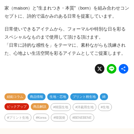
家（maison）と”生まれつき・本質”（born）を組み合わせコン
セプトに、詩的で温かみのある日常を提案しています。
日常使いできるアイテムから、フォーマルや特別な日を彩る
スペシャルなものまで使用して頂ける頂けます。
「日常に詩的な感性を」をテーマに、素朴ながらも洗練され
た、心地よい生活空間を彩るアイテムとしてご提案します。
X
Li
n
e
紐釦コラム
商品情報
生地・芯地
プリント柄生地
綿
ピックアップ
商品解説
韓国生地
洋裁用生地
生地
プリント生地
Korea
韓国発
BENEBENE