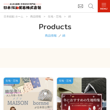
日本紐釦 ホーム
>
商品情報
>
生地・芯地
>
綿
Products
商品情報
綿
生地・芯地
生地・芯地