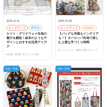
2025-11-21
2025-10-28
ピックアップ
新商品
ピックアップ
商品解説
ケイト・グリナウェイ生地の
【バッグも洋服もインテリア
魅力を解説！絵本のようなデ
も！】ヨーロッパ生地で楽し
ザインとおすすめ活用アイデ
む上質な手づくり時間
ア
#ハンドメイド
#輸入生地
#バッグ
#生地
#花柄
#プリント生地
生地・芯地
生地・芯地