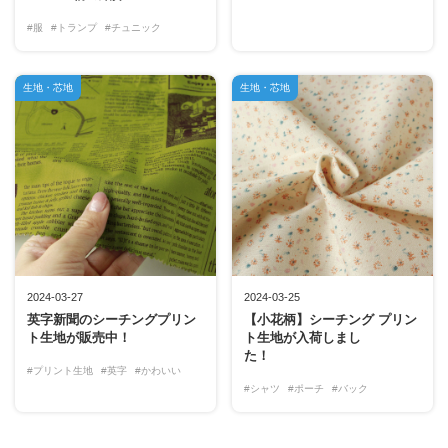
#服
#トランプ
#チュニック
生地・芯地
生地・芯地
2024-03-27
2024-03-25
英字新聞のシーチングプリン
【小花柄】シーチング プリン
ト生地が販売中！
ト生地が入荷しまし
た！
#プリント生地
#英字
#かわいい
#シャツ
#ポーチ
#バック