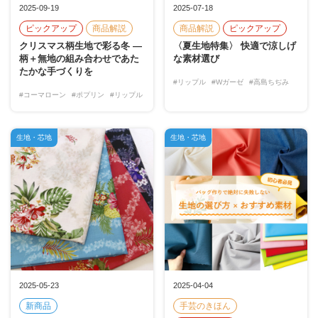
2025-09-19
2025-07-18
ピックアップ
商品解説
商品解説
ピックアップ
クリスマス柄生地で彩る冬 ―
〈夏生地特集〉 快適で涼しげ
柄＋無地の組み合わせであた
な素材選び
たかな手づくりを
#リップル
#Wガーゼ
#高島ちぢみ
#コーマローン
#ポプリン
#リップル
生地・芯地
生地・芯地
2025-05-23
2025-04-04
新商品
手芸のきほん