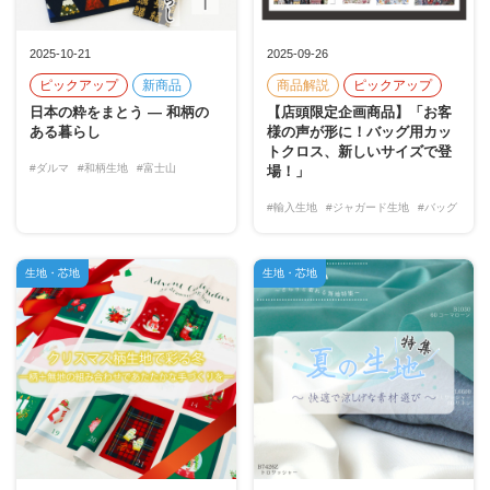
2025-10-21
2025-09-26
ピックアップ
新商品
商品解説
ピックアップ
日本の粋をまとう ― 和柄の
【店頭限定企画商品】「お客
ある暮らし
様の声が形に！バッグ用カッ
トクロス、新しいサイズで登
#ダルマ
#和柄生地
#富士山
場！」
#輸入生地
#ジャガード生地
#バッグ
生地・芯地
生地・芯地