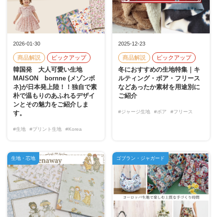
2026-01-30
2025-12-23
商品解説
ピックアップ
商品解説
ピックアップ
韓国発 大人可愛い生地
冬におすすめの生地特集｜キ
MAISON bornne (メゾンボ
ルティング・ボア・フリース
ネ)が日本発上陸！！独自で素
などあったか素材を用途別に
朴で温もりのあふれるデザイ
ご紹介
ンとその魅力をご紹介しま
#ジャージ生地
#ボア
#フリース
す。
#生地
#プリント生地
#Korea
生地・芯地
ゴブラン・ジャガード