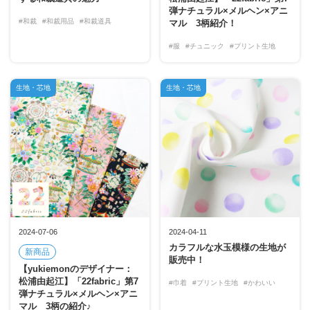
弾ナチュラル×メルヘン×アニ
#和裁
#和裁用品
#和裁道具
マル 3柄紹介！
#服
#チュニック
#プリント生地
生地・芯地
生地・芯地
2024-07-06
2024-04-11
カラフルな水玉模様の生地が
新商品
販売中！
【yukiemonのデザイナー：
松浦由起江】「22fabric」第7
#巾着
#プリント生地
#かわいい
弾ナチュラル×メルヘン×アニ
マル 3柄の紹介♪