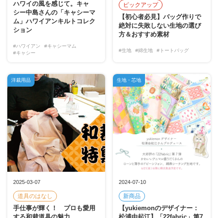
ハワイの風を感じて。キャ
ピックアップ
シー中島さんの「キャシーマ
【初心者必見】バッグ作りで
ム」ハワイアンキルトコレク
絶対に失敗しない生地の選び
ション
方＆おすすめ素材
#ハワイアン
#キャシーマム
#生地
#綿生地
#トートバッグ
#キャシー
洋裁用品
生地・芯地
2025-03-07
2024-07-10
道具のはなし
新商品
手仕事が輝く！ プロも愛用
【yukiemonのデザイナー：
する和裁道具の魅力
松浦由起江】「22fabric」第7