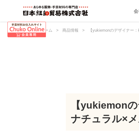
会
日本紐釦 ホーム
>
商品情報
>
【yukiemonのデザイナー
【yukiemo
ナチュラル×メ