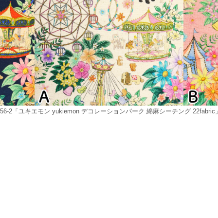
856-2「ユキエモン yukiemon デコレーションパーク 綿麻シーチング 22fabri