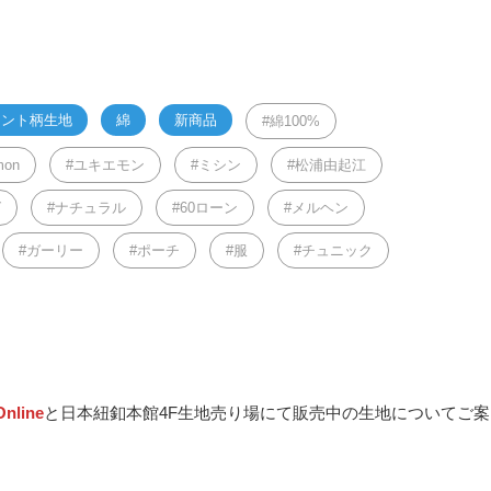
リント柄生地
綿
新商品
綿100%
mon
ユキエモン
ミシン
松浦由起江
グ
ナチュラル
60ローン
メルヘン
ガーリー
ポーチ
服
チュニック
nline
と日本紐釦本館4F生地売り場にて販売中の生地についてご