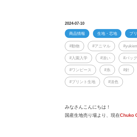
2024-07-10
商品情報
生地・芯地
プ
動物
アニマル
yukie
入園入学
淡い
バッ
ワンピース
糸
針
プリント生地
淡色
みなさんこんにちは！
国産生地売り場より、現在
Chuko O