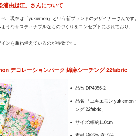
ー：松浦由起江」さんについて
、現在は『yukiemon』という新ブランドのデザイナーさんです
るようなサスティナブルなものづくりをコンセプトにされており、
ザインを兼ね備えているのが特徴です。
iemon デコレーションパーク 綿麻シーチング 22fabric
品番:DP4856-2
品名:「ユキエモン yukiem
ング 22fabric」
サイズ:幅約110cm
素材:綿85% 麻15%