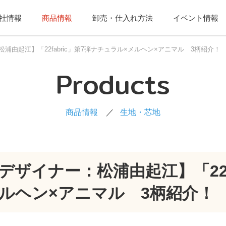
社情報
商品情報
卸売・仕入れ方法
イベント情報
：松浦由起江】「22fabric」第7弾ナチュラル×メルヘン×アニマル 3柄紹介！
Products
商品情報
生地・芯地
nのデザイナー：松浦由起江】「22f
ルヘン×アニマル 3柄紹介！