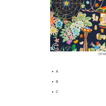
DP4
A
B
C