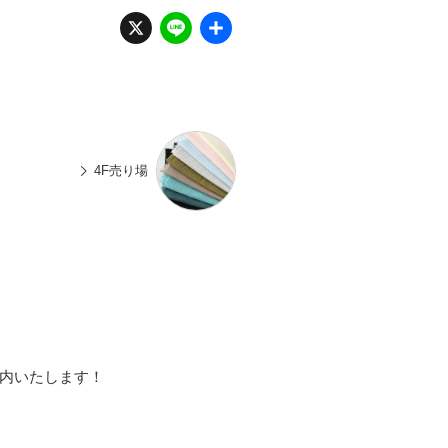
X
Li
共
n
有
e
4F売り場
案内いたします！