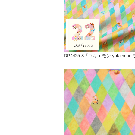
DP4425-3「ユキエモン yukiemon 