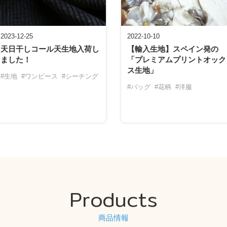
2023-12-25
2022-10-10
天日干しコール天生地入荷し
【輸入生地】スペイン発の
ました！
「プレミアムプリントオック
ス生地」
#生地
#ワンピース
#シーチング
#バッグ
#花柄
#洋服
Products
商品情報