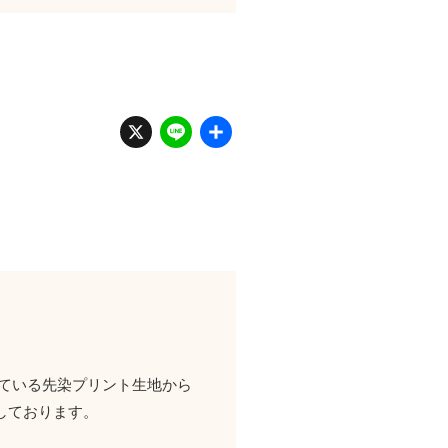
X
Li
共
n
有
e
ている先染プリント生地から
しております。