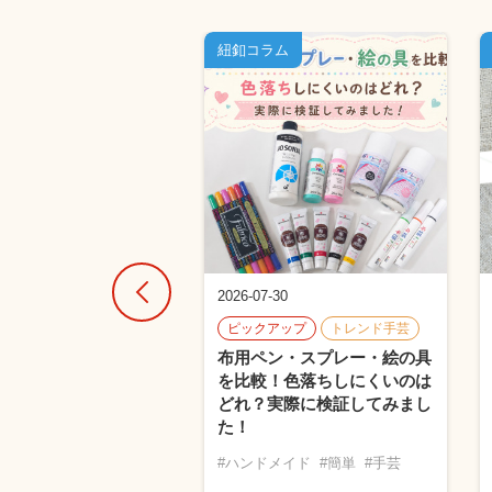
ム
紐釦コラム
30
2026-07-30
アップ
ピックアップ
トレンド手芸
選べばいい？プラス
布用ペン・スプレー・絵の具
スナップの選び方と取
を比較！色落ちしにくいのは
｜CHERRY LABEL
どれ？実際に検証してみまし
た！
チックスナップ
#ハンドメイド
#簡単
#手芸
プレス機