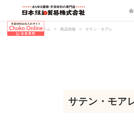
会
日本紐釦 ホーム
>
商品情報
>
サテン・モアレ
サテン・モア