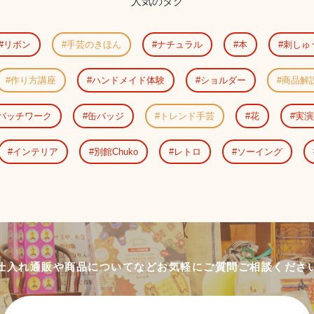
人気のタグ
リボン
手芸のきほん
ナチュラル
本
刺しゅ
作り方講座
ハンドメイド体験
ショルダー
商品解
パッチワーク
缶バッジ
トレンド手芸
花
実演
インテリア
別館Chuko
レトロ
ソーイング
仕入れ通販や商品についてなど
お気軽にご質問ご相談くださ