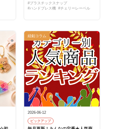
#プラスチックスナップ
#ハンドプレス機
#チェリーレーベル
紐釦コラム
2026-06-12
ピックアップ
☆初
毎月更新！みんなの定番★人気商