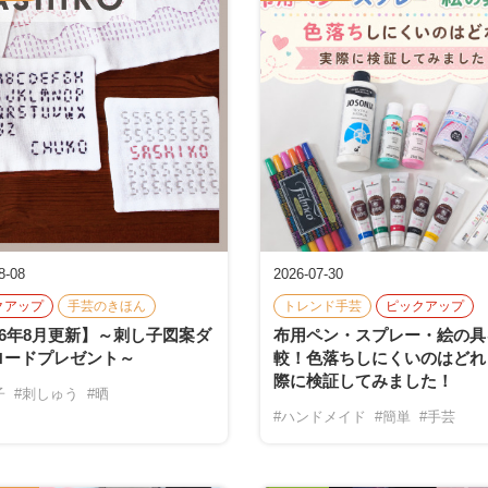
8-08
2026-07-30
クアップ
手芸のきほん
トレンド手芸
ピックアップ
26年8月更新】～刺し子図案ダ
布用ペン・スプレー・絵の具
ロードプレゼント～
較！色落ちしにくいのはどれ
際に検証してみました！
子
#刺しゅう
#晒
#ハンドメイド
#簡単
#手芸