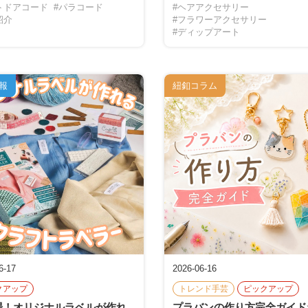
トドアコード
#パラコード
#ヘアアクセサリー
紹介
#フラワーアクセサリー
#ディップアート
報
紐釦コラム
6-17
2026-06-16
クアップ
トレンド手芸
ピックアップ
場！オリジナルラベルが作れ
プラバンの作り方完全ガイド