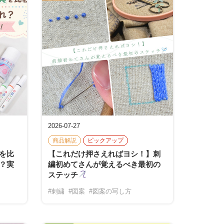
2026-07-27
商品解説
ピックアップ
を比
【これだけ押さえればヨシ！】刺
？実
繍初めてさんが覚えるべき最初の
ステッチ
#刺繍
#図案
#図案の写し方