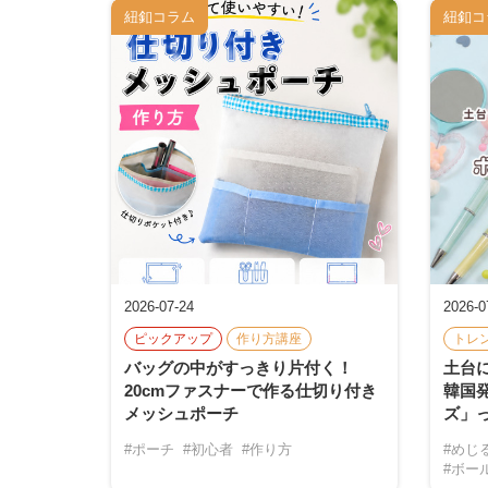
紐釦コラム
紐釦コ
2026-07-24
2026-0
ピックアップ
作り方講座
トレ
バッグの中がすっきり片付く！
土台
20cmファスナーで作る仕切り付き
韓国
メッシュポーチ
ズ」
#ポーチ
#初心者
#作り方
#めじ
#ボー