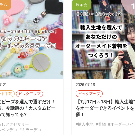
ラム
展示会
7-21
2026-07-16
ンド手芸
ピックアップ
ピックアップ
にビーズを選んで通すだけ！
【7月17日～18日】輸入生地
発、今話題の「カスタムビー
をオーダーできるイベントを
って知ってる?
催！
るしアクセサリー
#輸入生地
#着物
#オーダーメイ
ルペンデコ
#ミラーデコ