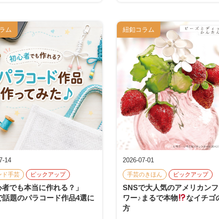
ラム
紐釦コラム
7-14
2026-07-01
ンド手芸
ピックアップ
手芸のきほん
ピックアップ
心者でも本当に作れる？」
SNSで大人気のアメリカンフ
で話題のパラコード作品4選に
ワー♪まるで本物
なイチゴ
！
方