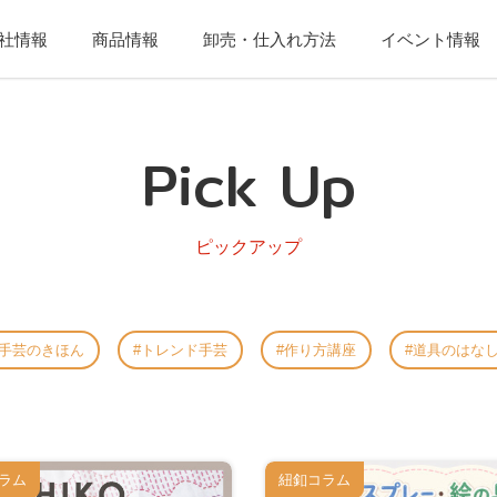
社情報
商品情報
卸売・仕入れ方法
イベント情報
Pick Up
ピックアップ
手芸のきほん
トレンド手芸
作り方講座
道具のはな
ラム
紐釦コラム