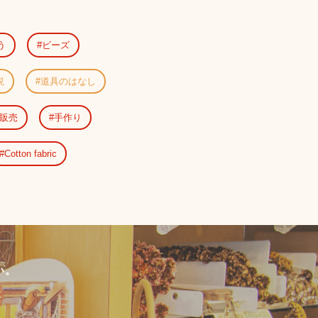
う
ビーズ
説
道具のはなし
販売
手作り
Cotton fabric
い。