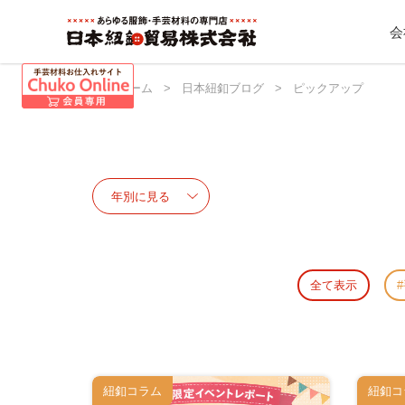
会
日本紐釦 ホーム
>
日本紐釦ブログ
>
ピックアップ
全て表示
紐釦コラム
紐釦コ