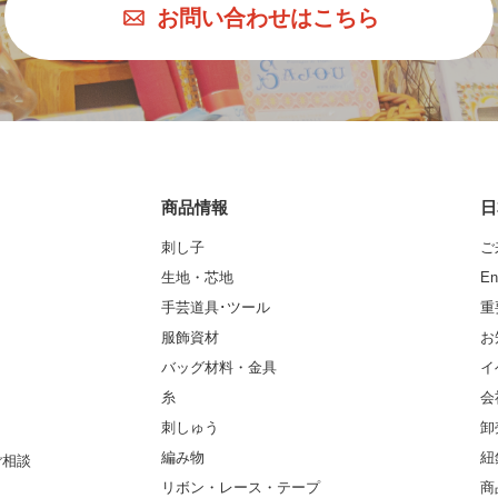
お問い合わせはこちら
商品情報
日
刺し子
ご
生地・芯地
En
手芸道具･ツール
重
服飾資材
お
バッグ材料・金具
イ
糸
会
刺しゅう
卸
編み物
紐
ご相談
リボン・レース・テープ
商