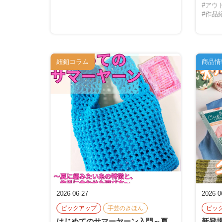
#アウ
#作品
紐釦コラム
商品情
2026-06-27
2026-0
ピックアップ
手芸のきほん
ピッ
はじめてのサマーヤーン入門～夏
新登