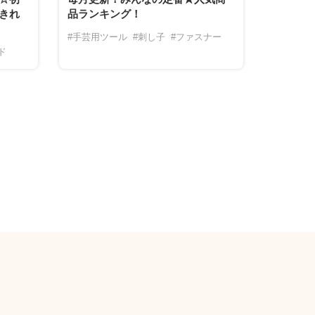
きれ
品ランキング！
#手芸用ツール
#刺し子
#ファスナー
ド