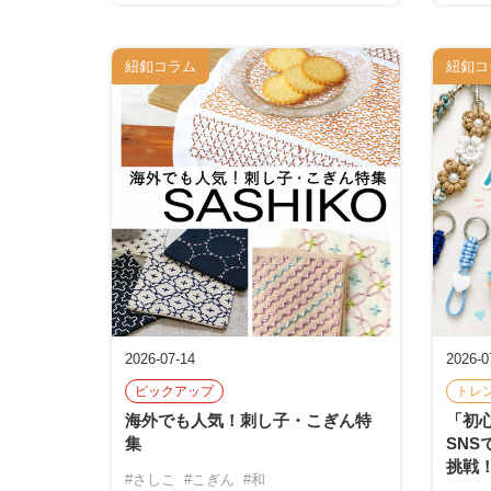
紐釦コラム
紐釦コ
2026-07-14
2026-0
ピックアップ
トレ
海外でも人気！刺し子・こぎん特
「初
集
SNS
挑戦
#さしこ
#こぎん
#和