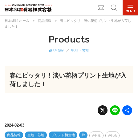
日本紐釦 ホーム
>
商品情報
>
春にピッタリ！淡い花柄プリント生地が入荷し
ました！
Products
商品情報
生地・芯地
春にピッタリ！淡い花柄プリント生地が入
荷しました！
X
Li
n
e
2024-02-03
商品情報
生地・芯地
プリント柄生地
綿
中厚
生地