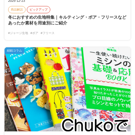
2025-12-23
商品解説
ピックアップ
冬におすすめの生地特集｜キルティング・ボア・フリースなど
あったか素材を用途別にご紹介
#ジャージ生地
#ボア
#フリース
紐釦コラム