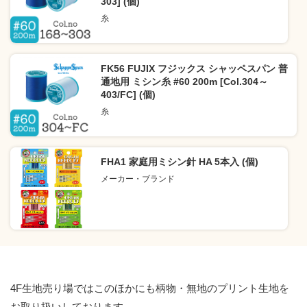
303] (個)
糸
FK56 FUJIX フジックス シャッペスパン 普
通地用 ミシン糸 #60 200m [Col.304～
403/FC] (個)
糸
FHA1 家庭用ミシン針 HA 5本入 (個)
メーカー・ブランド
4F生地売り場ではこのほかにも柄物・無地のプリント生地を
お取り扱いしております。