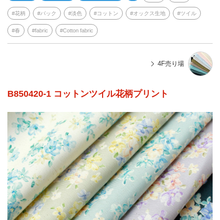
花柄
バック
淡色
コットン
オックス生地
ツイル
春
fabric
Cotton fabric
4F売り場
B850420-1 コットンツイル花柄プリント