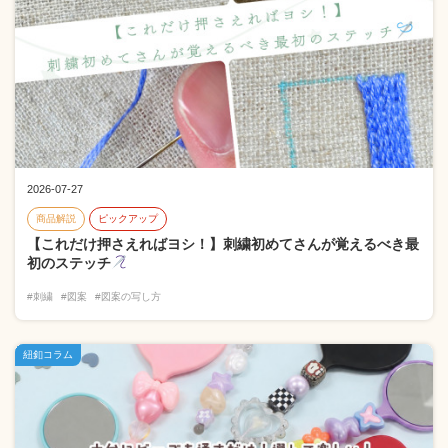
2026-07-27
商品解説
ピックアップ
【これだけ押さえればヨシ！】刺繍初めてさんが覚えるべき最
初のステッチ
#刺繍
#図案
#図案の写し方
紐釦コラム