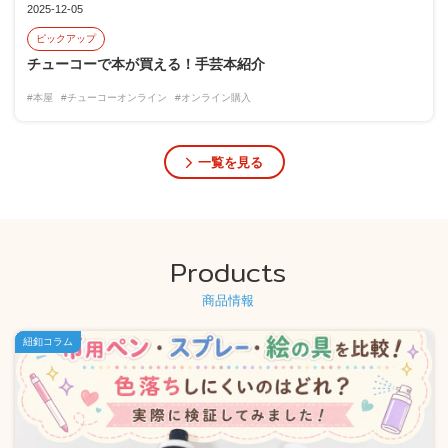
2025-12-05
ピックアップ
チューコーで本が買える！手芸本紹介
#本屋
#チューコーオンライン
#オンライン購入
一覧を見る
Products
商品情報
紐釦コラム