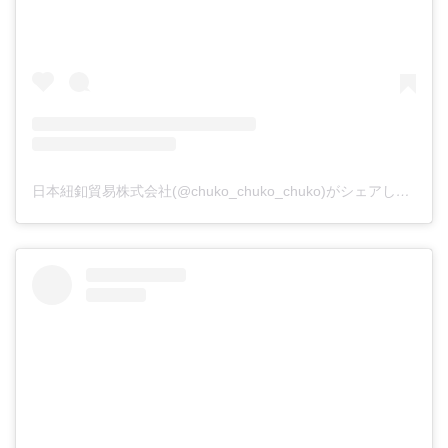
日本紐釦貿易株式会社(@chuko_chuko_chuko)がシェアした投稿