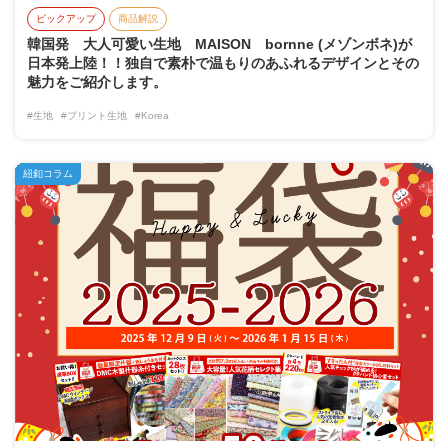
ピックアップ
商品解説
韓国発 大人可愛い生地 MAISON bornne (メゾンボネ)が
日本発上陸！！独自で素朴で温もりのあふれるデザインとその
魅力をご紹介します。
#生地
#プリント生地
#Korea
紐釦コラム