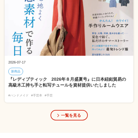
2026-07-17
新商品
『レディブティック 2026年８月盛夏号』に日本紐釦貿易の
高級木工持ち手と転写チュールを資材提供いたしました
#ハンドメイド
#手芸本
#手芸
一覧を見る