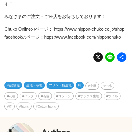
す！
みなさまのご注文・ご来店をお待ちしております！
Chuko Onlineのページ：
https://www.nippon-chuko.co.jp/shop
facebookのページ：
https://www.facebook.com/nipponchuko
X
Li
n
e
商品情報
生地・芯地
プリント柄生地
綿
中厚
生地
花柄
バック
淡色
コットン
オックス生地
ツイル
春
fabric
Cotton fabric