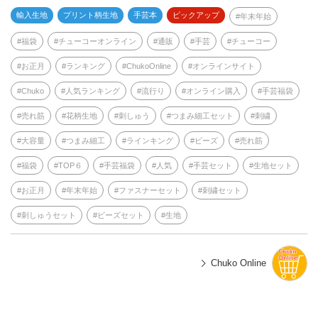
輸入生地
プリント柄生地
手芸本
ピックアップ
年末年始
福袋
チューコーオンライン
通販
手芸
チューコー
お正月
ランキング
ChukoOnline
オンラインサイト
Chuko
人気ランキング
流行り
オンライン購入
手芸福袋
売れ筋
花柄生地
刺しゅう
つまみ細工セット
刺繍
大容量
つまみ細工
ラインキング
ビーズ
売れ筋
福袋
TOP６
手芸福袋
人気
手芸セット
生地セット
お正月
年末年始
ファスナーセット
刺繍セット
刺しゅうセット
ビーズセット
生地
Chuko Online