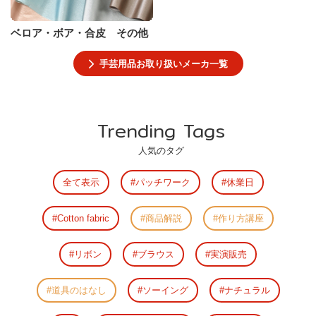
ベロア・ボア・合皮 その他
手芸用品お取り扱いメーカ一覧
Trending Tags
人気のタグ
全て表示
パッチワーク
休業日
Cotton fabric
商品解説
作り方講座
リボン
ブラウス
実演販売
道具のはなし
ソーイング
ナチュラル