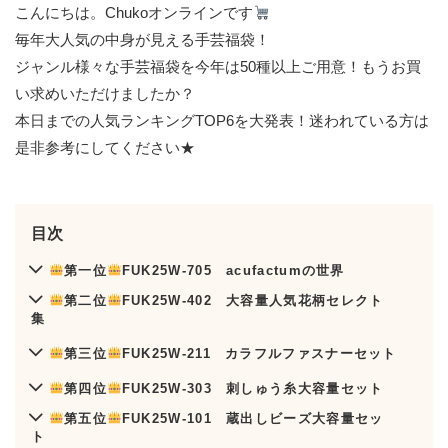
こんにちは。Chukoオンラインです
毎年大人気の中身が見える手芸福袋！
ジャンル様々な手芸福袋を今年は50種以上ご用意！もうお買
い求めいただけましたか？
本日までの人気ランキングTOP6を大発表！迷われている方は
是非参考にしてください★
目次
第一位
FUK25W-705 acufactumの世界
第二位
FUK25W-402 大容量人気花柄セレクト
集
第三位
FUK25W-211 カラフルファスナーセット
第四位
FUK25W-303 刺しゅう糸大容量セット
第五位
FUK25W-101 蔵出しビーズ大容量セッ
ト