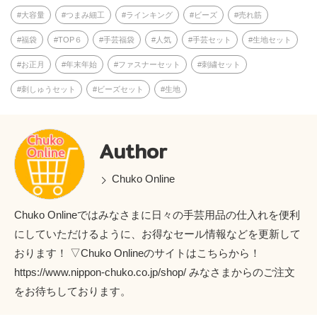
大容量
つまみ細工
ラインキング
ビーズ
売れ筋
福袋
TOP６
手芸福袋
人気
手芸セット
生地セット
お正月
年末年始
ファスナーセット
刺繍セット
刺しゅうセット
ビーズセット
生地
Author
Chuko Online
Chuko Onlineではみなさまに日々の手芸用品の仕入れを便利
にしていただけるように、お得なセール情報などを更新して
おります！ ▽Chuko Onlineのサイトはこちらから！
https://www.nippon-chuko.co.jp/shop/ みなさまからのご注文
をお待ちしております。