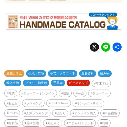
X
Li
n
e
紐釦コラム
生地・芯地
手芸・クラフト本
服飾資材
編み物
輸入生地
プリント柄生地
手芸本
ピックアップ
年末年始
福袋
チューコーオンライン
通販
手芸
チューコー
お正月
ランキング
ChukoOnline
オンラインサイト
Chuko
人気ランキング
流行り
オンライン購入
手芸福袋
売れ筋
花柄生地
刺しゅう
つまみ細工セット
刺繍