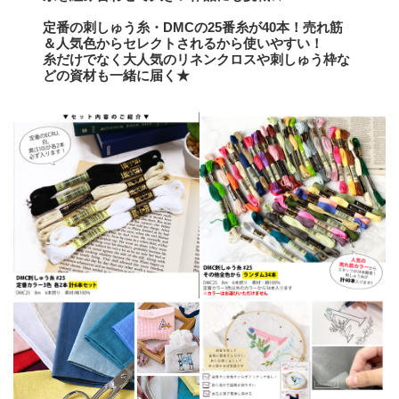
定番の刺しゅう糸・DMCの25番糸が40本！売れ筋
＆人気色からセレクトされるから使いやすい！
糸だけでなく大人気のリネンクロスや刺しゅう枠な
どの資材も一緒に届く★