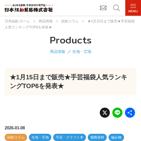
日本紐釦 ホーム
>
商品情報
>
紐釦コラム
>
★1月15日まで販売★手芸福袋
人気ランキングTOP6を発表★
Products
商品情報
生地・芯地
★1月15日まで販売★手芸福袋人気ランキ
ングTOP6を発表★
X
Li
n
e
2026-01-08
紐釦コラム
生地・芯地
手芸・クラフト本
服飾資材
編み物